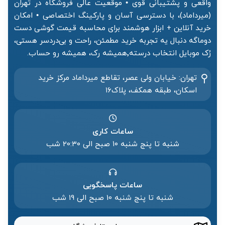
واقعی و پشتیبانی قوی • موقعیت عالی فروشگاه در تهران
(میرداماد)، با دسترسی آسان و پارکینگ اختصاصی • امکان
خرید آنلاین + ابزار هوشمند برای محاسبه قیمت گوشی دست
دوماگه دنبال یه تجربه خرید مطمئن، راحت و بی‌دردسر هستی،
رُک موبایل انتخاب درسته٬همیشه رک، همیشه رو حساب.
تهران: خیابان ولی عصر، تقاطع میرداماد مرکز خرید‌
اسکان، طبقه همکف، پلاک۱۶
ساعات کاری
شنبه تا پنج شنبه ۱۰ صبح الی 20:۳۰ شب
ساعات پاسخگویی
شنبه تا پنج شنبه 10 صبح الی 19 شب