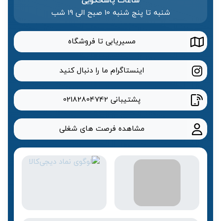
ساعات پاسخگویی
شنبه تا پنج شنبه 10 صبح الی 19 شب
مسیریابی تا فروشگاه
اینستاگرام ما را دنبال کنید
پشتیبانی
02182804742
مشاهده فرصت های شغلی