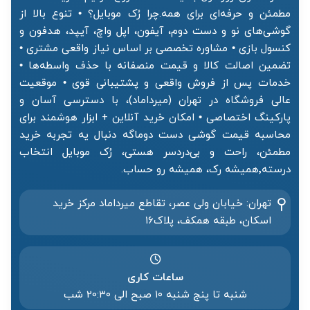
مطمئن و حرفه‌ای برای همه.چرا رُک موبایل؟ • تنوع بالا از
گوشی‌های نو و دست دوم، آیفون، اپل واچ، آیپد، هدفون و
کنسول بازی • مشاوره تخصصی بر اساس نیاز واقعی مشتری •
تضمین اصالت کالا و قیمت منصفانه با حذف واسطه‌ها •
خدمات پس از فروش واقعی و پشتیبانی قوی • موقعیت
عالی فروشگاه در تهران (میرداماد)، با دسترسی آسان و
پارکینگ اختصاصی • امکان خرید آنلاین + ابزار هوشمند برای
محاسبه قیمت گوشی دست دوماگه دنبال یه تجربه خرید
مطمئن، راحت و بی‌دردسر هستی، رُک موبایل انتخاب
درسته٬همیشه رک، همیشه رو حساب.
تهران: خیابان ولی عصر، تقاطع میرداماد مرکز خرید‌
اسکان، طبقه همکف، پلاک۱۶
ساعات کاری
شنبه تا پنج شنبه ۱۰ صبح الی 20:۳۰ شب