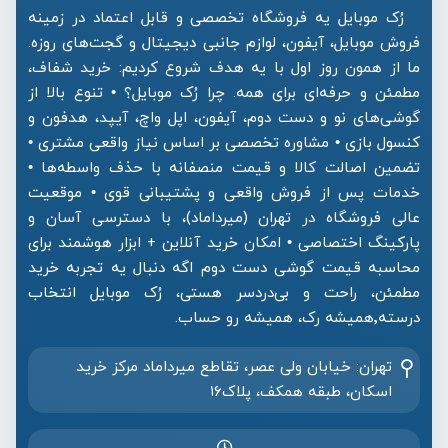
رُک موبایل یه فروشگاه تخصصی و قابل اعتماد در زمینه
فروش موبایل، آیفون، لوازم جانبی دیجیتال و گجت‌های روزه.
ما از همون روز اول با یه هدف شروع کردیم: خرید شفاف،
مطمئن و حرفه‌ای برای همه. چرا رُک موبایل؟ • تنوع بالا از
گوشی‌های نو و دست دوم، آیفون، اپل واچ، آیپد، هدفون و
کنسول بازی • مشاوره تخصصی بر اساس نیاز واقعی مشتری •
تضمین اصالت کالا و قیمت منصفانه با حذف واسطه‌ها •
خدمات پس از فروش واقعی و پشتیبانی قوی • موقعیت
عالی فروشگاه در تهران (میرداماد)، با دسترسی آسان و
پارکینگ اختصاصی • امکان خرید آنلاین + ابزار هوشمند برای
محاسبه قیمت گوشی دست دوم اگه دنبال یه تجربه خرید
مطمئن، راحت و بی‌دردسر هستی، رُک موبایل انتخاب
درسته٬همیشه رک، همیشه رو حساب.
تهران: خیابان ولی عصر، تقاطع میرداماد مرکز خرید‌
اسکان، طبقه همکف، پلاک۱۶