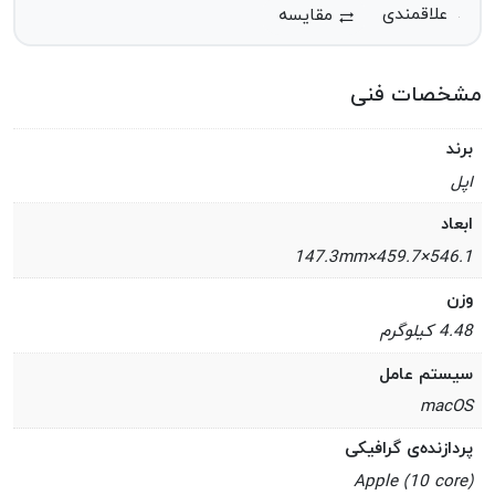
مقایسه
مشخصات فنی
برند
اپل
ابعاد
546.1×459.7×147.3mm
وزن
4.48 کیلوگرم
سیستم عامل
macOS
پردازنده‌ی گرافیکی
Apple (10 core)