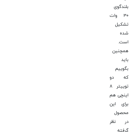
بلندگوی
۳۰ وات
تشکیل
شده
است.
همچنین
باید
بگوییم
که دو
توییتر ۸
اینچی هم
برای این
محصول
در نظر
گرفته