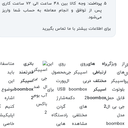
پرداخت:
وجه کالا بین ۴۸ ساعت الی ۷۲ ساعت کاری
پس از توافق و انجام معامله به حساب شما واریز
می‌شود.
برای اطلاعات بیشتر با ما تماس بگیرید
از ویژگی
راه های
روی
روی این
باتری
متاسفان
های
ارتباطی
اسپیکر جی
محصول
قدرتمند
باید ب
اسپیکر
مختلف در
بی ال
پورت
اسپیکر
این
بلوتوث
اسپیکر
boombox
USB برای
boombox
موضوع
قابل حمل
boombox
2 دکمه
شارژ
2
اشاره
جی بی ال
2
های
گردن
کنیم ک
مدل
مختلفی را
دستگاه
اپلیکیش
boombox
مشاهده
هایی
خاصی