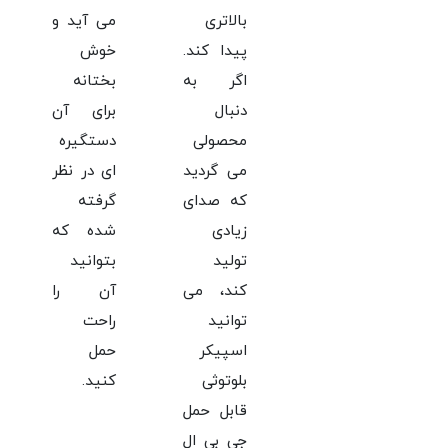
بالاتری
می آید و
پیدا کند.
خوش
اگر به
بختانه
دنبال
برای آن
محصولی
دستگیره
می گردید
ای در نظر
که صدای
گرفته
زیادی
شده که
تولید
بتوانید
کند، می
آن را
توانید
راحت
اسپیکر
حمل
بلوتوثی
کنید.
قابل حمل
جی بی ال