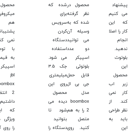
پیشنهاد
محصول در
شده که
محصول ا
می کنیم
نظر گرفته
برای
میکروفن
که این
شده که به
سرویس
هم
کار را اصلا
وسیله آن
کردن
پشتیبان
انجام
می توانید
دستگاه
نمی کند
ندهید.
دو عدد
استفاده
با توج
بلوتوث
اسپیکر
می شود.
به قیم
این
بلوتوثی
جک ۳.۵
اسپیکر
محصول
قابل حمل
میلیمتری
jbl
زیر اب
جی بی ال
روی این
oombox
کار نمی
مدل
محصول
2 انتظ
کند. از
boombox
دیده می
داشتیم
نظر طراحی
2 را به هم
شود تا
که ای
باید به
متصل
بتوانید
ویژگی ه
این
کنید. روی
دستگاه را
را روی آ