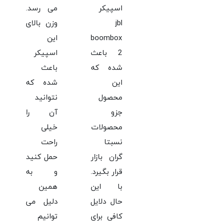
اسپیکر
می رسد.
jbl
وزن بالای
boombox
این
2 باعث
اسپیکر
شده که
باعث
این
شده که
محصول
نتوانید
جزو
آن را
محصولات
خیلی
نسبتا
راحت
گران بازار
حمل کنید
قرار بگیرد.
و به
با این
همین
حال دلایل
دلیل می
کافی برای
توانیم