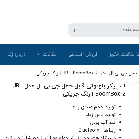
 شگفت انگیز
فروش اقساطی
مقالات
درباره رُک‌
 مدل JBL BoomBox 2 | رنگ چریکی
اسپیکر بلوتوثی قابل حمل جی بی ال مدل JBL
BoomBox 2 | رنگ چریکی
تولید حجم صدای زیاد
تولید باس زیاد
ضد آب بودن
رابط‌ها : Bluetooth
دستگاه های مختلف از جمله موبایل را هم شارژ می کند