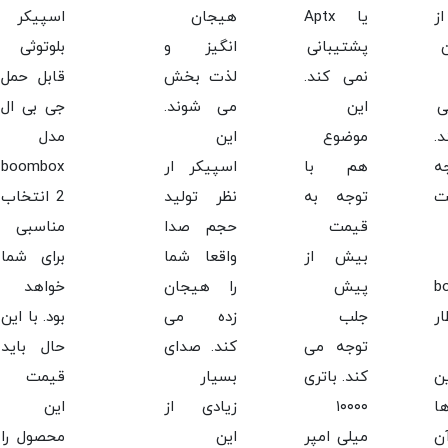
ز
یا Aptx
هیجان
اسپیکر
پشتیبانی
انگیز و
بلوتوثی
نمی کند.
لذت بخش
قابل حمل
ی
این
می شوند.
جی بی ال
.
موضوع
این
مدل
ه
هم با
اسپیکر ار
boombox
ت
توجه به
نظر تولید
2 انتخاب
قیمت
حجم صدا
مناسبی
بیش از
واقعا شما
برای شما
b
پیش
را هیجان
خواهد
ار
جلب
زده می
بود. با این
توجه می
کند. صدای
حال باید
ن
کند. باتری
بسیار
قیمت
ا
۱۰۰۰۰
زیادی از
این
ن
میلی امپر
این
محصول را