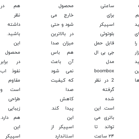
ساعتی
محصول
هم در
.
برای
خارج می
نظر
د
اسپیکر
شود و حتی
داشته
ی
بلوتوثی
در بالاترین
باشید.
ا
قابل حمل
میزان صدا
این
ر
جی بی ال
هم باس
محصول
د
مدل
آن باعث
در برابر
ن
boombox
نمی شود
نفوذ اب
ا
2 در نظر
که کیفیت
مقاوم
گرفته
صدا
است و
شده
کاهش
طراحی
است. این
پیدا کند.
زیبایی
باتری می
این
هم دارد.
تواند تا
اسپیکر از
این
۲۴ ساعت
استاندارد
اسپیکر