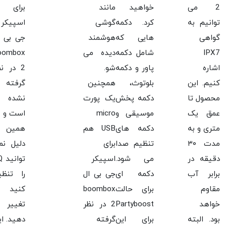
2 می
خواهید
مانند
برای
توانیم به
کرد. دکمه
گوشی
اسپیکر
گواهی
هایی که
هوشمند
جی بی ا
IPX7
شامل دکمه
دیده می
oombox
اشاره
پاور و دکمه
شو.
2 در ن
کنیم. این
بلوتوث،
همچنین
گرفته
محصول تا
دکمه پخش
یک پورت
نشده
عمق یک
موسیقی و
micro
است و ب
متری و به
دکمه های
USB هم
همین
مدت ۳۰
تنظیم صدا
برای
دلیل نم
دقیقه در
می شود.
اسپیکر
توا
برابر آب
دکمه ای
جی بی ال
را تنظی
مقاوم
برای حالت
boombox
کنید ی
خواهد
Partyboost
2 در نظر
تغییر
بود. البته
برای این
گرفته
دهید. ای