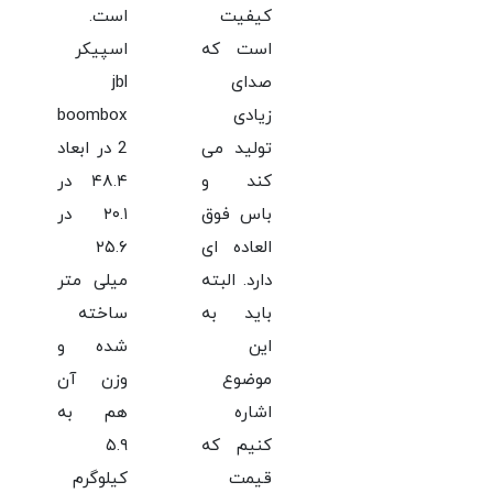
کیفیت
است.
است که
اسپیکر
صدای
jbl
زیادی
boombox
تولید می
2 در ابعاد
کند و
۴۸.۴ در
باس فوق
۲۰.۱ در
العاده ای
۲۵.۶
دارد. البته
میلی متر
باید به
ساخته
این
شده و
موضوع
وزن آن
اشاره
هم به
کنیم که
۵.۹
قیمت
کیلوگرم