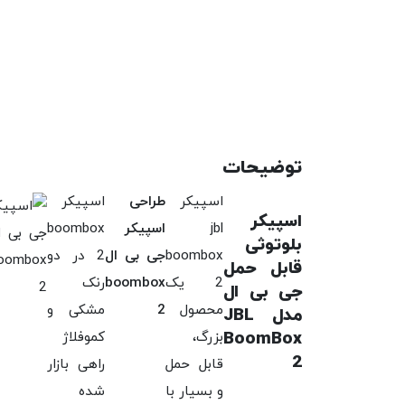
توضیحات
اسپیکر
طراحی
اسپیکر
اسپیکر
jbl
اسپیکر
boombox
بلوتوثی
boombox
جی بی ال
2 در دو
قابل حمل
2 یک
boombox
رنک
جی بی ال
محصول
2
مشکی و
مدل JBL
BoomBox
بزرگ،
کموفلاژ
2
قابل حمل
راهی بازار
و بسیار با
شده