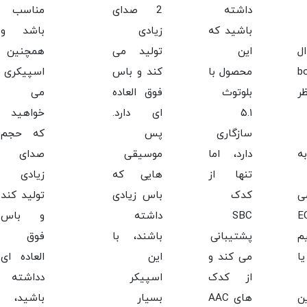
داشته
2 صدای
مناسب
باشید که
زیادی
باشد و
ل
این
تولید می
همچنین
b
محصول با
کند و باس
اسپیکری
ظر
بلوتوث
فوق العاده
می
۵.۱
ای دارد.
خواهید
سازگاری
پس
که حجم
ه
دارد، اما
موسیقی
صدای
تنها از
هایی که
زیادی
ی
کدک
باس زیادی
تولید کند
نید EQ
SBC
داشته
و باس
م
پشتیبانی
باشند، با
فوق
ا
می کند و
این
العاده ای
از کدک
اسپیکر
دداشته
ن
های AAC
بسیار
باشید،