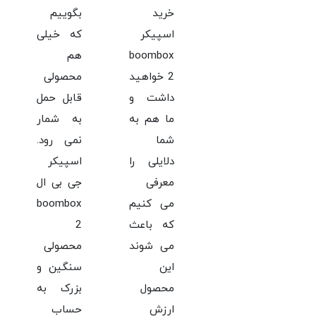
خرید
بگوییم
اسپیکر
که خیلی
boombox
هم
2 خواهید
محصولی
داشت و
قابل حمل
ما هم به
به شمار
شما
نمی رود.
دلایلی را
اسپیکر
معرفی
جی بی ال
می کنیم
boombox
که باعث
2
می شوند
محصولی
این
سنگین و
محصول
بزرک به
ارزش
حساب