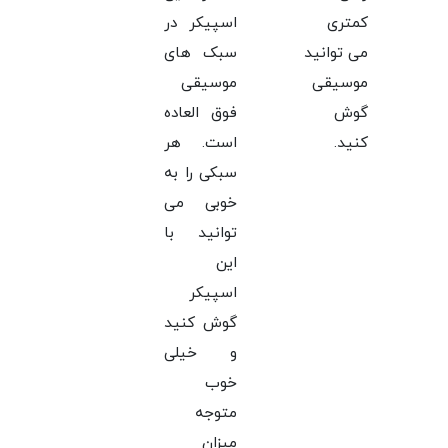
کمتری
اسپیکر در
می توانید
سبک های
موسیقی
موسیقی
گوش
فوق العاده
کنید.
است. هر
سبکی را به
خوبی می
توانید با
این
اسپیکر
گوش کنید
و خیلی
خوب
متوجه
میزان