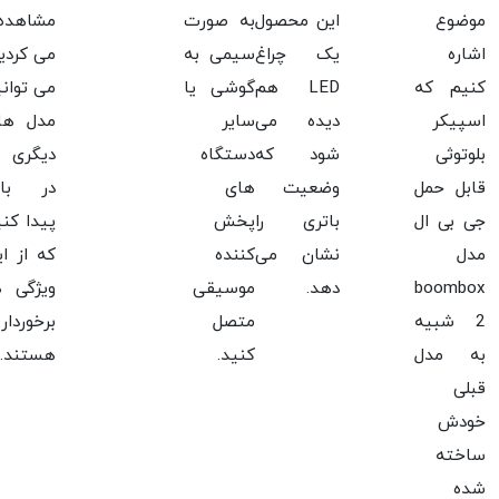
موضوع
این محصول
به صورت
مشاهده
اشاره
یک چراغ
سیمی به
می کردیم
کنیم که
LED هم
گوشی یا
می توانی
اسپیکر
دیده می
سایر
مدل ها
بلوتوثی
شود که
دستگاه
دیگری ر
قابل حمل
وضعیت
های
در بازا
جی بی ال
باتری را
پخش
پیدا کنی
مدل
نشان می
کننده
که از ای
boombox
دهد.
موسیقی
ویژگی ه
2 شبیه
متصل
برخوردار
به مدل
کنید.
هستند.
قبلی
خودش
ساخته
شده