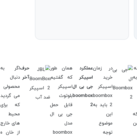
ه
در زمان
عملکرد
همان طور
حرف
اگر به
ه
خرید
اسپیکر
که گفتیم
آخر
دنبال
اسپیکر
جی بی ال
اسپیکر
محصولی
boombox
boombox
بلوتوث
می گردید
2 باید به
2
قابل حمل
که برای
ه
این
جی بی ال
محیط
ن
موضوع
مدل
های خارج
توجه
boombox
از خان ه