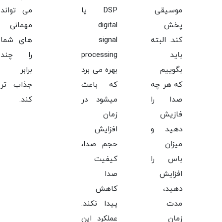
موسیقی
DSP یا
می تواند
پخش
digital
مهمانی
کند. البته
signal
های شما
باید
processing
را چند
بگوییم
بهره می برد
برابر
که هر چه
که باعث
جذاب تر
صدا را
میشود در
کند.
فازیش
زمان
دهید و
افزایش
میزان
حجم صدا،
باس را
کیفیت
افزایش
صدا
دهید،
کاهش
مدت
پیدا نکند.
زمان
عملکرد این