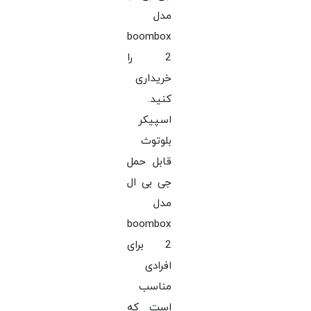
مدل
boombox
2 را
خریداری
کنید.
اسپیکر
بلوتوث
قابل حمل
جی بی ال
مدل
boombox
2 برای
افرادی
مناسب
است که