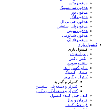
هدفون بیتس
هدفون سامسونگ
هدفون بوز
هدفون انکر
هدفون جی بی ال
هدفون پلی استیشن
هدفون سونی
هدفون شیائومی
هدفون ناتینگ
کنسول بازی
کنسول بازی
پلی استیشن
ایکس باکس
نینتندو سوییچ
سایر کنسول ها
صندلی گیمینگ
کنترلر و گیم پد
کنترلر و گیم پد
کنترلر و دسته پلی استیشن
کنترلر و دسته ایکس باکس
کیف حمل کننده کنسول
فرمان و پدال
فن خنک کننده