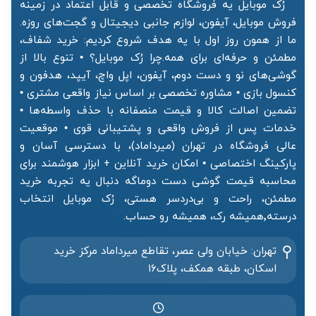
رُک موبایل یه فروشگاه تخصصی و قابل اعتماد در زمینه
فروش موبایل، آیفون، لوازم جانبی دیجیتال و گجت‌های روزه.
ما از همون روز اول با یه هدف شروع کردیم: خرید شفاف،
مطمئن و حرفه‌ای برای همه.چرا رُک موبایل؟ • تنوع بالا از
گوشی‌های نو و دست دوم، آیفون، اپل واچ، آیپد، هدفون و
کنسول بازی • مشاوره تخصصی بر اساس نیاز واقعی مشتری •
تضمین اصالت کالا و قیمت منصفانه با حذف واسطه‌ها •
خدمات پس از فروش واقعی و پشتیبانی قوی • موقعیت
عالی فروشگاه در تهران (میرداماد)، با دسترسی آسان و
پارکینگ اختصاصی • امکان خرید آنلاین + ابزار هوشمند برای
محاسبه قیمت گوشی دست دوماگه دنبال یه تجربه خرید
مطمئن، راحت و بی‌دردسر هستی، رُک موبایل انتخاب
درسته٬همیشه رک، همیشه رو حساب.
تهران: خیابان ولی عصر، تقاطع میرداماد مرکز خرید‌
اسکان، طبقه همکف، پلاک۱۶