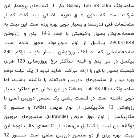
سامسونگ Galaxy Tab S8 Ultra یکی از تبلت‌های پرچمدار این
شرکت است که بدون هیچ تعریف اضافی باید گفت که از
مشخصات فنی قدرتمند و بسیار خوبی بهره برده است. این تبلت به
صفحه‌نمایش بسیار با‌کیفیتی با ابعاد 14.6 اینچ و رزولوشن
1848×2960 پیکسل از نوع سوپرامولد مجهز شده است.
صفحه‌نمایشی که به لطف رزولوشن بسیار خوب، تراکم 240
پیکسل در هر اینچ و البته حداکثر نرخ بروزرسانی 120 هرتز،
کیفیت بسیار بالایی را ارائه می‌کند. شاید نباید از یک تبلت توقع
بهره بردن از سنسور‌های دوربین قدرتمند را داشته باشید، اما
سامسونگ Galaxy Tab S8 Ultra در این بخش هم عملکرد بسیار
خوبی داشته است. در قسمت پشتی یک سنسور دوربین اصلی با
رزولوشن 13 مگاپیکسل از نوع عریض (wide) و سنسور 6
مگاپیکسل از نوع فوق عریض (ultrawide)، سنسور‌های دروبین
دو‌گانه این تبلت را تشکیل می‌دهند. از نکته‌های جالب توجه این
تبلت، بهره بردن از دو سنسور دروبین سلفی است. سنسور 12