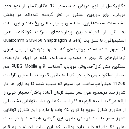
مگاپیکسل از نوع عریض و سنسور 12 مگاپیکسل از نوع فوق
عریض، برای دوربین سلفی در نظر گرفته شده‌اند. در بخش
مشخصات سخت‌افزاری اما اتفاق بسیار جالبی رخ داده و این تبلت
به یکی از قدرتمند‌ترین پردازنده‌های شرکت کوالکام، یعنی
اسنپدراگون 8 نسل یک (Qualcomm SM8450 Snapdragon 8 Gen
1) مجهز شده است. پردازنده‌ای که نه‌تنها به‌راحتی از پس اجرای
نرم‌افزار‌های کاربردی و محبوب بر‌می‌آید، بلکه در اجرای بازی‌های
سنگین مثل کال‌آف‌دیوتی‌ موبایل، آسفالت 9 و PUBG Mobile هم
بسیار عملکرد خوبی دارد. در انتها به باتری قدرتمند با میزان ظرفیت
11200 میلی‌آمپر‌ساعت می‌رسیم که سبب شده تا به ازای هر بار
شارژ صد درصدی، طول عمر مفید (زمان آماده به‌کار) بسیار خوبی را
ارائه می‌کند. البته لازم به ذکر است که این تبلت توانایی پشتیبانی
از فناوری شارژ سریع با توان 45 وات را دارد و این شارژر توانایی
شارژ صفر تا صد درصدی باتری این گوشی هوشمند را در مدت
زمان 82 دقیقه دارد. باید بدانید که این تبلت قدرتمند به قلم