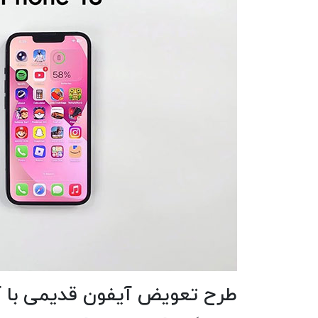
طرح تعویض آیفون قدیمی با آیفون 16 و 17: گ