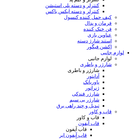
کنترلر و دسته پلی استیشن
کنترلر و دسته ایکس باکس
کیف حمل کننده کنسول
فرمان و پدال
فن خنک کننده
عناوین بازی
استند شارژ دسته
اکشن فیگور
لوازم جانبی
لوازم جانبی
شارژر و باطری
شارژر و باطری
آداپتور
پاوربانک
ژنراتور
شارژر فندکی
شارژر بی سیم
تبدیل و چند راهی برق
قاب و کاور
قاب و کاور
قاب آیفون
قاب آیفون
قاب آیفون ایر