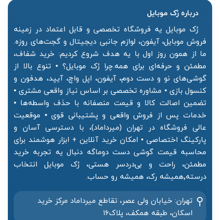
درباره رُک‌ موبایل
رُک موبایل یه فروشگاه تخصصی و قابل اعتماد در زمینه
فروش موبایل، آیفون، لوازم جانبی دیجیتال و گجت‌های روزه.
ما از همون روز اول با یه هدف شروع کردیم: خرید شفاف،
مطمئن و حرفه‌ای برای همه.چرا رُک موبایل؟ • تنوع بالا از
گوشی‌های نو و دست دوم، آیفون، اپل واچ، آیپد، هدفون و
کنسول بازی • مشاوره تخصصی بر اساس نیاز واقعی مشتری •
تضمین اصالت کالا و قیمت منصفانه با حذف واسطه‌ها •
خدمات پس از فروش واقعی و پشتیبانی قوی • موقعیت
عالی فروشگاه در تهران (میرداماد)، با دسترسی آسان و
پارکینگ اختصاصی • امکان خرید آنلاین + ابزار هوشمند برای
محاسبه قیمت گوشی دست دوماگه دنبال یه تجربه خرید
مطمئن، راحت و بی‌دردسر هستی، رُک موبایل انتخاب
درسته٬همیشه رک، همیشه رو حساب.
تهران: خیابان ولی عصر، تقاطع میرداماد مرکز خرید‌
اسکان، طبقه همکف، پلاک۱۶