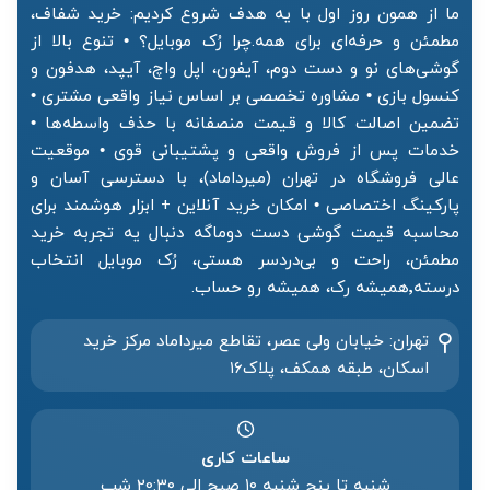
ما از همون روز اول با یه هدف شروع کردیم: خرید شفاف،
مطمئن و حرفه‌ای برای همه.چرا رُک موبایل؟ • تنوع بالا از
گوشی‌های نو و دست دوم، آیفون، اپل واچ، آیپد، هدفون و
کنسول بازی • مشاوره تخصصی بر اساس نیاز واقعی مشتری •
تضمین اصالت کالا و قیمت منصفانه با حذف واسطه‌ها •
خدمات پس از فروش واقعی و پشتیبانی قوی • موقعیت
عالی فروشگاه در تهران (میرداماد)، با دسترسی آسان و
پارکینگ اختصاصی • امکان خرید آنلاین + ابزار هوشمند برای
محاسبه قیمت گوشی دست دوماگه دنبال یه تجربه خرید
مطمئن، راحت و بی‌دردسر هستی، رُک موبایل انتخاب
درسته٬همیشه رک، همیشه رو حساب.
تهران: خیابان ولی عصر، تقاطع میرداماد مرکز خرید‌
اسکان، طبقه همکف، پلاک۱۶
ساعات کاری
شنبه تا پنج شنبه ۱۰ صبح الی 20:۳۰ شب