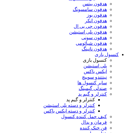
هدفون بیتس
هدفون سامسونگ
هدفون بوز
هدفون انکر
هدفون جی بی ال
هدفون پلی استیشن
هدفون سونی
هدفون شیائومی
هدفون ناتینگ
کنسول بازی
کنسول بازی
پلی استیشن
ایکس باکس
نینتندو سوییچ
سایر کنسول ها
صندلی گیمینگ
کنترلر و گیم پد
کنترلر و گیم پد
کنترلر و دسته پلی استیشن
کنترلر و دسته ایکس باکس
کیف حمل کننده کنسول
فرمان و پدال
فن خنک کننده