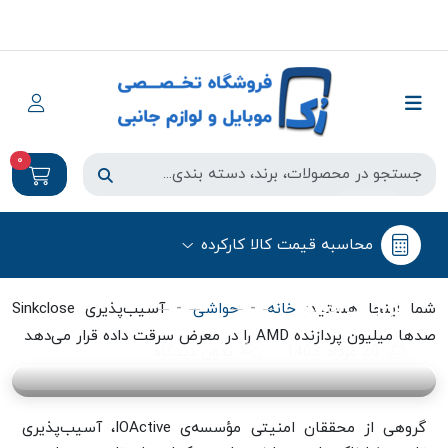
0
حواشی
محاسبه قیمت کالا کارکرده
آسیب‌پذیری Sinkclose صدها میلیون
پردازنده AMD را در معرض سرقت داده
قرار می‌دهد
-
-
شما اینجا هستید:
خانه
حواشی
آسیب‌پذیری Sinkclose
صدها میلیون پردازنده AMD را در معرض سرقت داده قرار می‌دهد
20 مرداد 1403
بدون دیدگاه
گروهی از محققان امنیتی مؤسسه‌ی IOActive، آسیب‌پذیری