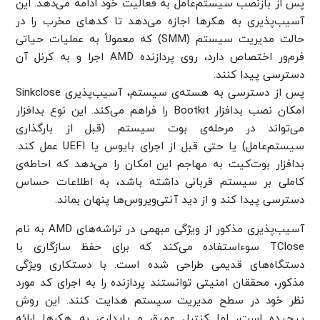
پس از بازنصب سیستم‌عامل به فعالیت خود ادامه می‌دهد. این
آسیب‌پذیری به هکرها اجازه می‌دهد تا کدهای مخرب را در
حالت مدیریت سیستم (SMM) که معمولاً به عملیات حیاتی
فرم‌ور اختصاص دارد، روی پردازنده‌ AMD اجرا و به کرنل آن
دسترسی پیدا کنند.
پس از دسترسی به هسته‌ی سیستم، آسیب‌پذیری Sinkclose
امکان نصب بدافزار Bootkit را فراهم می‌کند. این نوع بدافزار
می‌تواند در مرحله‌ی بوت سیستم (قبل از بارگذاری
سیستم‌عامل) یا حتی قبل از اجرای بایوس یا UEFI عمل کند.
بدافزار بوت‌کیت به مهاجم این امکان را می‌دهد که احاطه‌ی
کاملی بر سیستم قربانی داشته باشد، به اطلاعات حساس
دسترسی پیدا کند و از دید آنتی‌ویروس‌ها پنهان بماند.
آسیب‌پذیری مذکور از ویژگی مبهمی در تراشه‌های AMD به نام
TClose سوءاستفاده می‌کند که برای حفظ سازگاری با
دستگاه‌های قدیمی طراحی شده است. با دستکاری ویژگی
مذکور، محققان امنیتی توانستند پردازنده را به اجرای کد مورد
نظر خود در سطح مدیریت سیستم هدایت کنند. این روش
پیچیده است، اما کنترل عمیق و پایداری به هکرها ارائه