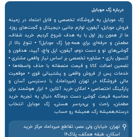
درباره رُک‌ موبایل
رُک موبایل یه فروشگاه تخصصی و قابل اعتماد در زمینه
فروش موبایل، آیفون، لوازم جانبی دیجیتال و گجت‌های روزه.
ما از همون روز اول با یه هدف شروع کردیم: خرید شفاف،
مطمئن و حرفه‌ای برای همه.چرا رُک موبایل؟ • تنوع بالا از
گوشی‌های نو و دست دوم، آیفون، اپل واچ، آیپد، هدفون و
کنسول بازی • مشاوره تخصصی بر اساس نیاز واقعی مشتری •
تضمین اصالت کالا و قیمت منصفانه با حذف واسطه‌ها •
خدمات پس از فروش واقعی و پشتیبانی قوی • موقعیت
عالی فروشگاه در تهران (میرداماد)، با دسترسی آسان و
پارکینگ اختصاصی • امکان خرید آنلاین + ابزار هوشمند برای
محاسبه قیمت گوشی دست دوماگه دنبال یه تجربه خرید
مطمئن، راحت و بی‌دردسر هستی، رُک موبایل انتخاب
درسته٬همیشه رک، همیشه رو حساب.
تهران: خیابان ولی عصر، تقاطع میرداماد مرکز خرید‌
اسکان، طبقه همکف، پلاک۱۶