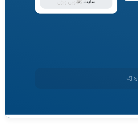
سایت
ره رُک‌