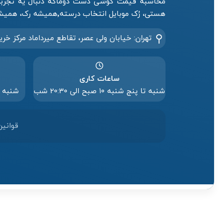
محاسبه قیمت گوشی دست دوماگه دنبال یه تجربه 
هستی، رُک موبایل انتخاب درسته٬همیشه رک، همیشه رو حساب.
تهران: خیابان ولی عصر، تقاطع میرداماد مرکز خری
ساعات کاری
شنبه تا پنج شنبه ۱۰ صبح الی 20:۳۰ شب
شنبه تا پنج
قوانین