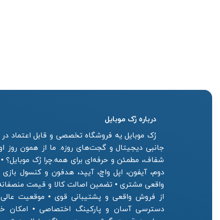
درباره رُک‌ موبایل
رُک موبایل یه فروشگاه تخصصی و قابل اعتماد در ز
جانبی دیجیتال و گجت‌های روزه. ما از همون روز ا
شفاف، مطمئن و حرفه‌ای برای همه.چرا رُک موبایل؟ •
دوم، آیفون، اپل واچ، آیپد، هدفون و کنسول بازی
واقعی مشتری • تضمین اصالت کالا و قیمت منصفان
از فروش واقعی و پشتیبانی قوی • موقعیت عالی فر
دسترسی آسان و پارکینگ اختصاصی • امکان خرید