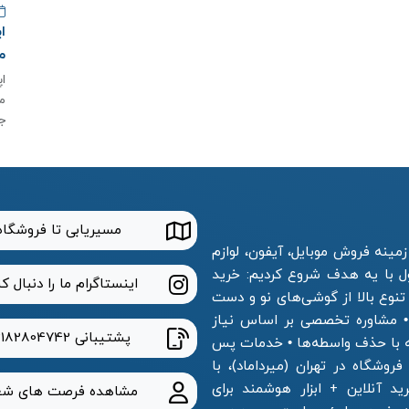
م
م
ج
مسیریابی تا فروشگاه
مینه فروش موبایل، آیفون، لوازم
ول با یه هدف شروع کردیم: خرید
اینستاگرام ما را دنبال ک
 تنوع بالا از گوشی‌های نو و دست
 • مشاوره تخصصی بر اساس نیاز
پشتیبانی
2182804742
ه با حذف واسطه‌ها • خدمات پس
وشگاه در تهران (میرداماد)، با
 آنلاین + ابزار هوشمند برای
مشاهده فرصت های شغ