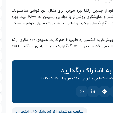
 خود از چندین ارتقا بهره می‌برد. برای مثال، این گوشی سامسونگ
از جدیدترین تراشه‌ی اسنپدراگون ۸ نسل ۳ و رم بیشتر و نمایشگری روشن‌تر با توانایی رسیدن به ۲٬۶۰۰ نیت بهره
می‌برد. همچنین، این گوشی به دوربین فوق‌عریض ۱۲ مگاپیکسلی جدید و لولایی بازطراحی‌شده برای دوام و سبکی
برای علاقه‌مندان به گوشی تاشوِ کوچک‌تر، آمازون با پیش‌خرید گلکسی زد فلیپ ۶ هم کارت هدیه‌ی ۲۰۰ دلاری ارائه
می‌کند. این مدل شاهد پیشرفت‌هایی ا‌زجمله پردازنده‌ی قدرتمندتر‌ و ۱۲ گیگابایت رم و باتری بزرگ‌تر ۴۰۰۰
به اشتراک بگذارید
 اجتماعی ها روی لینک مربوطه کلیک کنید
ساعت هوشمند آنر نمایشگر ۱٫۹۵ اینچی OLED دارد