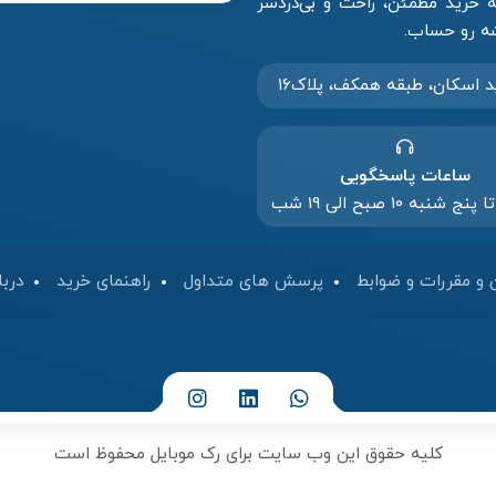
خرید مطمئن، راحت و بی‌دردسر
د‌ اسکان، طبقه همکف، پلاک۱۶
ساعات پاسخگویی
 شنبه 10 صبح الی 19 شب
 و مقررات و ضوابط
پرسش های متداول
راهنمای خرید
دربا
کلیه حقوق این وب سایت برای رک موبایل محفوظ است