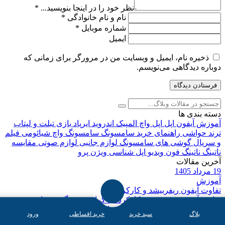
نظر خود را در اینجا بنویسید...
*
نام و نام خانوادگی
*
شماره موبایل
*
ایمیل
ذخیره نام، ایمیل و وبسایت من در مرورگر برای زمانی که
دوباره دیدگاهی می‌نویسم.
دسته بندی ها
آموزش
آیفون
اپل
اپل واچ
المپیک
اندروید
ایرپاد
بازی
تبلت و لپتاب
ترند
حواشی
راهنمای خرید
سامسونگ
سامسونگ واچ
شیائومی
فیلم
و سریال
گوشی های سامسونگ
لوازم جانبی
لوازم صوتی
مقایسه
ناتینگ
ناتینگ فون
ویدیو اپل شناسی
ویژن پرو
آخرین مقالات
19 مرداد 1405
آموزش
تفاوت آیفون ریفربیشد و کارکرده
تفاوت آیفون ریفربیشد و کارکرده با گران شدن گوشی‌های جدید
آیفون، مردم به سمت خرید گزینه‌های دیگری مثل آیفون کارکرده یا
بلاگ
سبد خرید
خرید اقساطی
ورود
حتی آیفون ریفربیشد می‌روند. هر دوی این گوشی‌ها گزینه‌های...