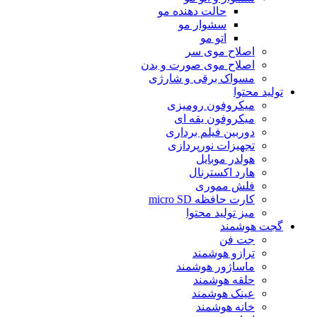
حالت دهنده مو
سشوار مو
اتو مو
اصلاح موی سر
اصلاح موی صورت و بدن
مسواک برقی و شارژی
تولید محتوا
میکروفون رومیزی
میکروفون یقه ای
دوربین فیلم برداری
تجهیزات نورپردازی
هولدر موبایل
هارد اکسترنال
فلش مموری
کارت حافظه micro SD
میز تولید محتوا
گجت هوشمند
جت فن
ترازو هوشمند
ماساژور هوشمند
حلقه هوشمند
عینک هوشمند
خانه هوشمند