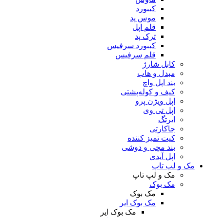
کیبورد
موس پد
قلم اپل
ترک پد
کیبورد سرفیس
قلم سرفیس
کابل شارژ
مبدل و هاب
بند اپل واچ
کیف و کوله‌پشتی
اپل ویژن پرو
اپل تی وی
ایرتگ
جاکارتی
کیت تمیز کننده
بند مچی و دوشی
اپل آیدی
مک و لپ‌ تاپ
مک و لپ‌ تاپ
مک بوک
مک بوک
مک بوک ایر
مک بوک ایر