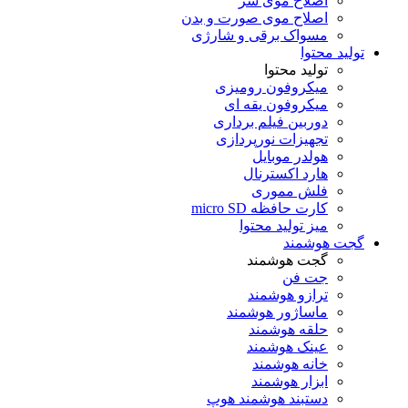
اصلاح موی سر
اصلاح موی صورت و بدن
مسواک برقی و شارژی
تولید محتوا
تولید محتوا
میکروفون رومیزی
میکروفون یقه ای
دوربین فیلم برداری
تجهیزات نورپردازی
هولدر موبایل
هارد اکسترنال
فلش مموری
کارت حافظه micro SD
میز تولید محتوا
گجت هوشمند
گجت هوشمند
جت فن
ترازو هوشمند
ماساژور هوشمند
حلقه هوشمند
عینک هوشمند
خانه هوشمند
ابزار هوشمند
دستبند هوشمند هوپ