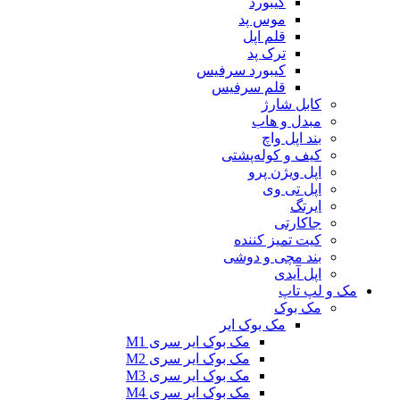
کیبورد
موس پد
قلم اپل
ترک پد
کیبورد سرفیس
قلم سرفیس
کابل شارژ
مبدل و هاب
بند اپل واچ
کیف و کوله‌پشتی
اپل ویژن پرو
اپل تی وی
ایرتگ
جاکارتی
کیت تمیز کننده
بند مچی و دوشی
اپل آیدی
مک و لپ‌ تاپ
مک بوک
مک بوک ایر
مک بوک ایر سری M1
مک بوک ایر سری M2
مک بوک ایر سری M3
مک بوک ایر سری M4