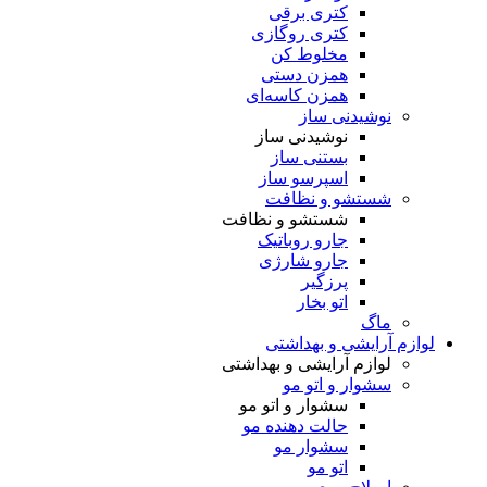
کتری برقی
کتری روگازی
مخلوط کن
همزن دستی
همزن کاسه‌ای
نوشیدنی ساز
نوشیدنی ساز
بستنی ساز
اسپرسو ساز
شستشو و نظافت
شستشو و نظافت
جارو روباتیک
جارو شارژی
پرزگیر
اتو بخار
ماگ
لوازم آرایشی و بهداشتی
لوازم آرایشی و بهداشتی
سشوار و اتو مو
سشوار و اتو مو
حالت دهنده مو
سشوار مو
اتو مو