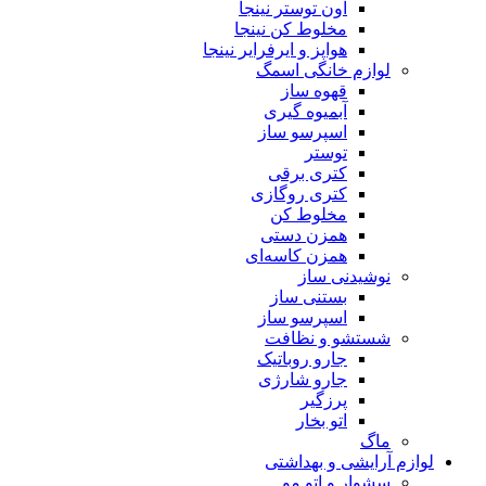
آون توستر نینجا
مخلوط کن نینجا
هواپز و ایرفرایر نینجا
لوازم خانگی اسمگ
قهوه ساز
آبمیوه گیری
اسپرسو ساز
توستر
کتری برقی
کتری روگازی
مخلوط کن
همزن دستی
همزن کاسه‌ای
نوشیدنی ساز
بستنی ساز
اسپرسو ساز
شستشو و نظافت
جارو روباتیک
جارو شارژی
پرزگیر
اتو بخار
ماگ
لوازم آرایشی و بهداشتی
سشوار و اتو مو