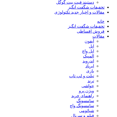
دستبند فیت بیت گوگل
تخفیفات شگفت انگیز
مقالات و اخبار جدید تکتولوژی
خانه
تخفیفات شگفت انگیز
فروش اقساطی
مقالات
آیفون
اپل
اپل واچ
المپیک
اندروید
ایرپاد
بازی
تبلت و لپ تاپ
ترند
حواشی
ویژن پرو
راهنمای خرید
سامسونگ
سامسونگ واچ
شیائومی
فیلم و سریال