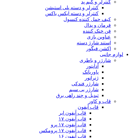
کنترلر و گیم پد
کنترلر و دسته پلی استیشن
کنترلر و دسته ایکس باکس
کیف حمل کننده کنسول
فرمان و پدال
فن خنک کننده
عناوین بازی
استند شارژ دسته
اکشن فیگور
لوازم جانبی
شارژر و باطری
آداپتور
پاوربانک
ژنراتور
شارژر فندکی
شارژر بی سیم
تبدیل و چند راهی برق
قاب و کاور
قاب آیفون
قاب آیفون ایر
قاب آیفون ۱۷
قاب آیفون ۱۷ پرو
قاب آیفون ۱۷ پرومکس
قاب آیفون ۱۶