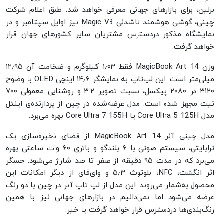
برلین، برای بازارهای جهانی معرفی خواهد شد. طبق اعلام شرکت
چینی، گوشی هوشمند تاشدنی Magic V3 نیز اوایل سپتامبر و در
نمایشگاه مذکور دردسترس مشتریان سایر کشورهای جهان قرار
خواهد گرفت.
وزن MagicBook Art 14 فقط ۱٫۰۳ کیلوگرم و ضخامت آن ۱۲٫۹۵
میلی‌متر است. این لپ‌تاپ به نمایشگر ۱۴٫۶ اینچی OLED با وضوح
۳۱۲۰ در ۲۰۸۰ پیکسل، نسبت تصویر ۳:۲ و روشنایی معمولی ۷۰۰
نیت مجهز شده است. مدل عرضه‌شده در چین از پردازنده‌ی اینتل
مدل Core Ultra 5 125H یا Core Ultra 7 155H بهره می‌برد.
مدل چینی آنر MagicBook Art 14 از فضای ذخیره‌سازی یک
ترابایتی، سیستم صوتی با ۶ بلندگو و باتری ۶۰ وات ساعتی بهره
می‌برد که در مدت ۹۵ دقیقه از صفر تا صد شارژ می‌شود. حسگر
اثر انگشت، NFC، بلوتوث ۵٫۳ و وای‌فای از دیگر امکانات این
محصول به‌شمار می‌روند. این مدل از لپ تاپ آنر در چین با دو رنگ
عرضه می‌شود اما نمی‌دانیم در بازارهای جهانی نیز با همین
رنگ‌بندی‌ها دردسترس قرار خواهد گرفت یا خیر.