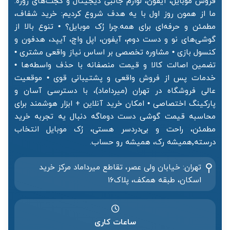
فروش موبایل، آیفون، لوازم جانبی دیجیتال و گجت‌های روزه.
ما از همون روز اول با یه هدف شروع کردیم: خرید شفاف،
مطمئن و حرفه‌ای برای همه.چرا رُک موبایل؟ • تنوع بالا از
گوشی‌های نو و دست دوم، آیفون، اپل واچ، آیپد، هدفون و
کنسول بازی • مشاوره تخصصی بر اساس نیاز واقعی مشتری •
تضمین اصالت کالا و قیمت منصفانه با حذف واسطه‌ها •
خدمات پس از فروش واقعی و پشتیبانی قوی • موقعیت
عالی فروشگاه در تهران (میرداماد)، با دسترسی آسان و
پارکینگ اختصاصی • امکان خرید آنلاین + ابزار هوشمند برای
محاسبه قیمت گوشی دست دوماگه دنبال یه تجربه خرید
مطمئن، راحت و بی‌دردسر هستی، رُک موبایل انتخاب
درسته٬همیشه رک، همیشه رو حساب.
تهران: خیابان ولی عصر، تقاطع میرداماد مرکز خرید‌
اسکان، طبقه همکف، پلاک۱۶
ساعات کاری