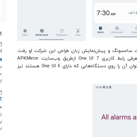
آ
لیکیشن جدید ساعت سامسونگ و پیش‌نمایش زبان طراحی این شرکت لو رفت.
نسخه‌ی v12.4.00.8 ساعت سامسونگ قبل از معرفی رابط کاربری One UI 7 ازطریق وب‌سایت APKMirror
و
دردسترس برخی از کاربران قرار گرفته است و می‌توان آن را روی دستگاه‌هایی که دارای One UI 6 هستند نیز
م
اپ
خ
اس