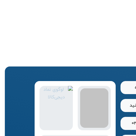
نید
0