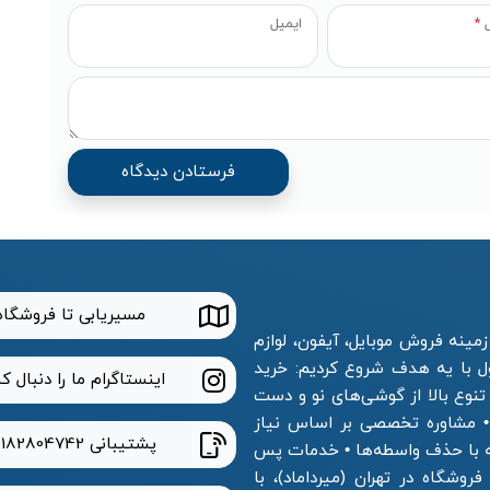
ل
*
ایمیل
مسیریابی تا فروشگاه
مینه فروش موبایل، آیفون، لوازم
ول با یه هدف شروع کردیم: خرید
اینستاگرام ما را دنبال ک
 تنوع بالا از گوشی‌های نو و دست
 • مشاوره تخصصی بر اساس نیاز
پشتیبانی
2182804742
ه با حذف واسطه‌ها • خدمات پس
وشگاه در تهران (میرداماد)، با