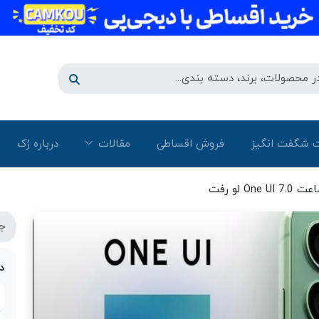
 شگفت انگیز
فروش اقساطی
مقالات
درباره رُک‌
On لو رفت
د