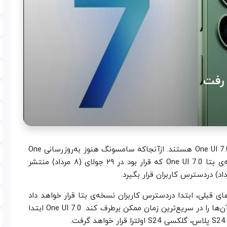
طرفداران سامسونگ اکنون در انتظار اندروید ۱۵ و One UI 7.0 هستند. ازآنجاکه سامسونگ هنوز به‌روزرسانی One
UI 6.1.1 را منتشر نکرده است، انتظار می‌رود نسخه‌ی بتا One UI 7.0 که قرار بود در ۲۹ جولای (۸ مرداد) منتشر
اد) دردسترس کاربران قرار بگیرد.
و One UI 7.0 را مثل نسخه‌های قبلی، ابتدا دردسترس کاربران نسخه‌ی بتا قرار خواهد داد
تا با استفاده از بازخورد کاربران، باگ‌ها و مشکلات آن‌ها را در سریع‌ترین زمان ممکن برطرف کند. One UI 7.0 ابتدا