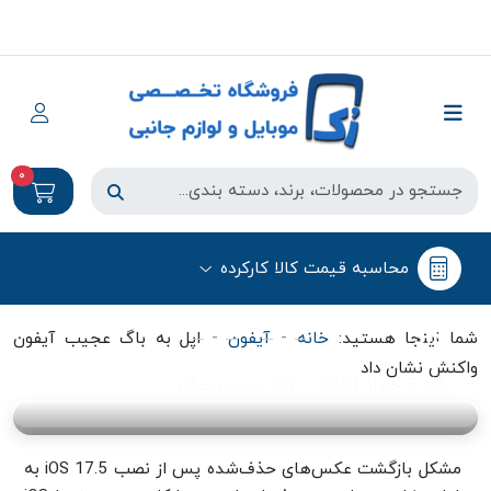
0
آیفون
محاسبه قیمت کالا کارکرده
اپل به باگ عجیب آیفون واکنش نشان
داد
-
-
شما اینجا هستید:
خانه
آیفون
اپل به باگ عجیب آیفون
واکنش نشان داد
5 خرداد 1403
بدون دیدگاه
مشکل بازگشت عکس‌های حذف‌شده پس از نصب iOS 17.5 به