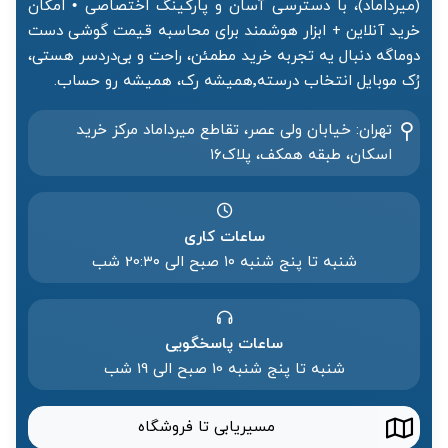
(میرداماد)، با دسترسی آسان و پارکینگ اختصاصی • امکان
خرید آنلاین + ابزار هوشمند برای محاسبه قیمت گوشی دست
دوماگه دنبال یه تجربه خرید مطمئن، راحت و بی‌دردسر هستی،
رُک موبایل انتخاب درسته٬همیشه رک، همیشه رو حساب.
تهران: خیابان ولی عصر، تقاطع میرداماد مرکز خرید‌
اسکان، طبقه همکف، پلاک۱۶
ساعات کاری
شنبه تا پنج شنبه ۱۰ صبح الی 20:۳۰ شب
ساعات پاسخگویی
شنبه تا پنج شنبه 10 صبح الی 19 شب
مسیریابی تا فروشگاه