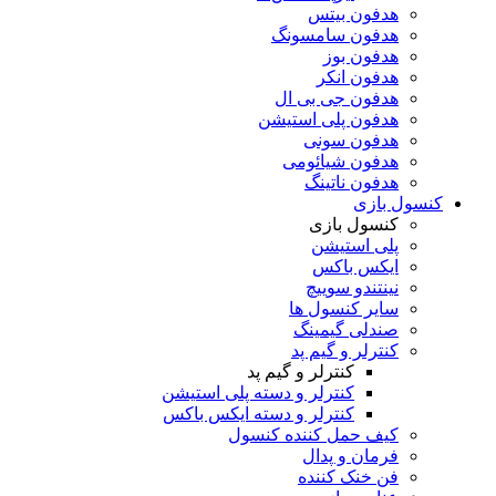
هدفون بیتس
هدفون سامسونگ
هدفون بوز
هدفون انکر
هدفون جی بی ال
هدفون پلی استیشن
هدفون سونی
هدفون شیائومی
هدفون ناتینگ
کنسول بازی
کنسول بازی
پلی استیشن
ایکس باکس
نینتندو سوییچ
سایر کنسول ها
صندلی گیمینگ
کنترلر و گیم پد
کنترلر و گیم پد
کنترلر و دسته پلی استیشن
کنترلر و دسته ایکس باکس
کیف حمل کننده کنسول
فرمان و پدال
فن خنک کننده