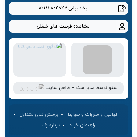
پشتیبانی
02182804742
مشاهده فرصت های شغلی
سئو
توسط
مدیر سئو
-
طراحی سایت
قوانین و مقررات و ضوابط
پرسش های متداول
راهنمای خرید
درباره رُک‌