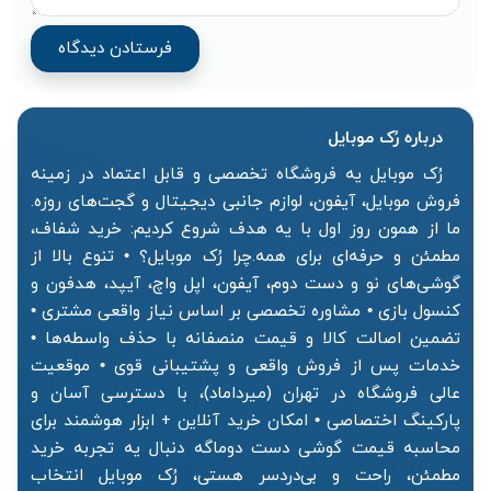
درباره رُک‌ موبایل
رُک موبایل یه فروشگاه تخصصی و قابل اعتماد در زمینه
فروش موبایل، آیفون، لوازم جانبی دیجیتال و گجت‌های روزه.
ما از همون روز اول با یه هدف شروع کردیم: خرید شفاف،
مطمئن و حرفه‌ای برای همه.چرا رُک موبایل؟ • تنوع بالا از
گوشی‌های نو و دست دوم، آیفون، اپل واچ، آیپد، هدفون و
کنسول بازی • مشاوره تخصصی بر اساس نیاز واقعی مشتری •
تضمین اصالت کالا و قیمت منصفانه با حذف واسطه‌ها •
خدمات پس از فروش واقعی و پشتیبانی قوی • موقعیت
عالی فروشگاه در تهران (میرداماد)، با دسترسی آسان و
پارکینگ اختصاصی • امکان خرید آنلاین + ابزار هوشمند برای
محاسبه قیمت گوشی دست دوماگه دنبال یه تجربه خرید
مطمئن، راحت و بی‌دردسر هستی، رُک موبایل انتخاب