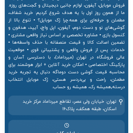
فروش موبایل، آیفون، لوازم جانبی دیجیتال و گجت‌های روزه.
ما از همون روز اول با یه هدف شروع کردیم: خرید شفاف،
مطمئن و حرفه‌ای برای همه.چرا رُک موبایل؟ • تنوع بالا از
گوشی‌های نو و دست دوم، آیفون، اپل واچ، آیپد، هدفون و
کنسول بازی • مشاوره تخصصی بر اساس نیاز واقعی مشتری •
تضمین اصالت کالا و قیمت منصفانه با حذف واسطه‌ها •
خدمات پس از فروش واقعی و پشتیبانی قوی • موقعیت
عالی فروشگاه در تهران (میرداماد)، با دسترسی آسان و
پارکینگ اختصاصی • امکان خرید آنلاین + ابزار هوشمند برای
محاسبه قیمت گوشی دست دوماگه دنبال یه تجربه خرید
مطمئن، راحت و بی‌دردسر هستی، رُک موبایل انتخاب
درسته٬همیشه رک، همیشه رو حساب.
تهران: خیابان ولی عصر، تقاطع میرداماد مرکز خرید‌
اسکان، طبقه همکف، پلاک۱۶