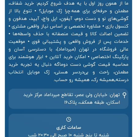
ما از همون روز اول با یه هدف شروع کردیم: خرید شفاف،
مطمئن و حرفه‌ای برای همه.چرا رُک موبایل؟ • تنوع بالا از
گوشی‌های نو و دست دوم، آیفون، اپل واچ، آیپد، هدفون و
کنسول بازی • مشاوره تخصصی بر اساس نیاز واقعی مشتری •
تضمین اصالت کالا و قیمت منصفانه با حذف واسطه‌ها •
خدمات پس از فروش واقعی و پشتیبانی قوی • موقعیت
عالی فروشگاه در تهران (میرداماد)، با دسترسی آسان و
پارکینگ اختصاصی • امکان خرید آنلاین + ابزار هوشمند برای
محاسبه قیمت گوشی دست دوماگه دنبال یه تجربه خرید
مطمئن، راحت و بی‌دردسر هستی، رُک موبایل انتخاب
درسته٬همیشه رک، همیشه رو حساب.
تهران: خیابان ولی عصر، تقاطع میرداماد مرکز خرید‌
اسکان، طبقه همکف، پلاک۱۶
ساعات کاری
شنبه تا پنج شنبه ۱۰ صبح الی 20:۳۰ شب