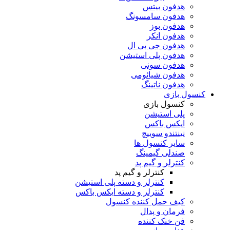
هدفون بیتس
هدفون سامسونگ
هدفون بوز
هدفون انکر
هدفون جی بی ال
هدفون پلی استیشن
هدفون سونی
هدفون شیائومی
هدفون ناتینگ
کنسول بازی
کنسول بازی
پلی استیشن
ایکس باکس
نینتندو سوییچ
سایر کنسول ها
صندلی گیمینگ
کنترلر و گیم پد
کنترلر و گیم پد
کنترلر و دسته پلی استیشن
کنترلر و دسته ایکس باکس
کیف حمل کننده کنسول
فرمان و پدال
فن خنک کننده