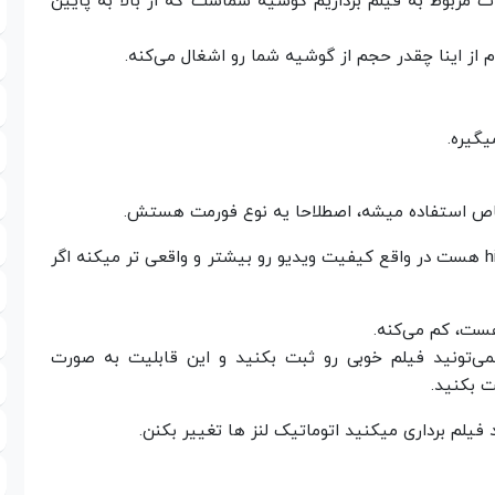
Reco هستش که تنظیمات مربوط به فیلم برداریم گوشیه شماست که از بالا به پایین
از اینا چقدر حجم از گوشیه شما رو اشغال می‌کنه.
گزینه HDR Video مخفف high dainamic range Video هست در واقع کیفیت ویدیو رو بیشتر و واقعی تر میکنه اگر
شما با ۶۰ فریم بر ثانیه نمی‌تونید فیلم خوبی رو ثبت بکنید و این قابلیت به صورت
ت بکنید.