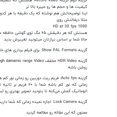
گزینه دوم گزینه rd Video
کیفیت ها و حجم ها رو میبره بالا تر
اینا توضیحاتش هم نوشته که یک دقیقه با هر کدوم 
مثلا دیفالتش روی
1080 HD at 30 fps
هستش که هر دقیقش ۶۵ مگ توی گوشی حافظه میگیره.
حالا شما بر اساس نیازتان میتونید تغییرش بدید.
گزینه Show PAL Formats: برای فیلم برداری های خاص استفاده میشه، اصطلاحا یه نوع فورمت هستش.
روشن باشه.
گزینه Auto fps: فریم ریت دوربین رو زمانی نور کم هست، کم می‌کنه.
زمانی که نور کم باشه 
اتوماتیک کمش می‌کنه تا بتونید تصویر بهتری رو ثب
گزینه Lock Camera: اجازه نمیده زمانی که شما دارید فیلم برداری میکنید اتوماتیک لنز ها تغییر بکنن.
ممنون که این مقاله رو مطالعه کردید.