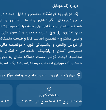
درباره رُک‌ موبایل
رُک موبایل یه فروشگاه تخصصی و قابل اعتماد در ز
جانبی دیجیتال و گجت‌های روزه. ما از همون روز ا
شفاف، مطمئن و حرفه‌ای برای همه.چرا رُک موبایل؟ •
دوم، آیفون، اپل واچ، آیپد، هدفون و کنسول بازی
واقعی مشتری • تضمین اصالت کالا و قیمت منصفان
از فروش واقعی و پشتیبانی قوی • موقعیت عالی فر
دسترسی آسان و پارکینگ اختصاصی • امکان خرید
محاسبه قیمت گوشی دست دوماگه دنبال یه تجربه 
هستی، رُک موبایل انتخاب درسته٬همیشه رک، همیشه رو حساب.
تهران: خیابان ولی عصر، تقاطع میرداماد مرکز خری
ساعات کاری
شنبه تا پنج شنبه ۱۰ صبح الی 20:۳۰ شب
شنبه تا پنج