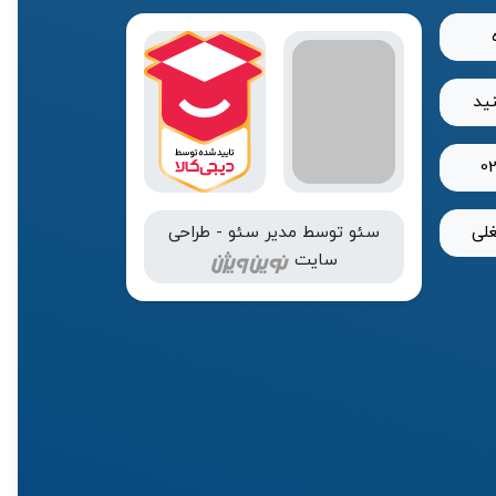
نید
0
لی
سئو
توسط
مدیر سئو
-
طراحی
سایت