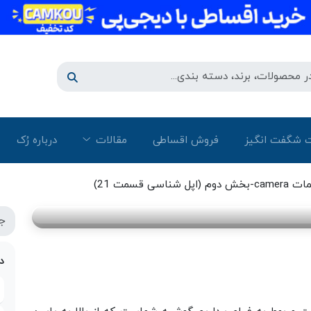
 شگفت انگیز
فروش اقساطی
مقالات
درباره رُک‌
م (اپل شناسی قسمت 21)
د