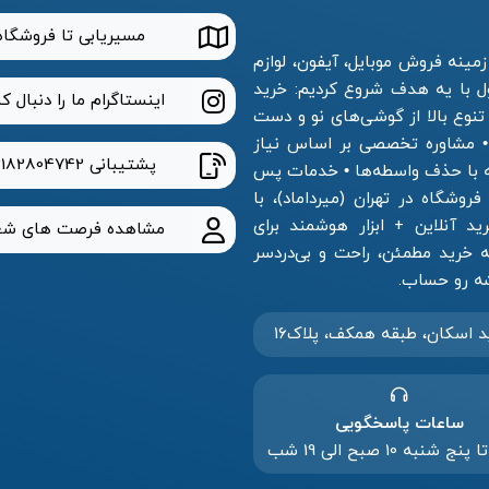
مسیریابی تا فروشگاه
مینه فروش موبایل، آیفون، لوازم
ول با یه هدف شروع کردیم: خرید
اینستاگرام ما را دنبال ک
 تنوع بالا از گوشی‌های نو و دست
 • مشاوره تخصصی بر اساس نیاز
پشتیبانی
2182804742
ه با حذف واسطه‌ها • خدمات پس
وشگاه در تهران (میرداماد)، با
 آنلاین + ابزار هوشمند برای
مشاهده فرصت های شغ
خرید مطمئن، راحت و بی‌دردسر
د‌ اسکان، طبقه همکف، پلاک۱۶
ساعات پاسخگویی
 شنبه 10 صبح الی 19 شب