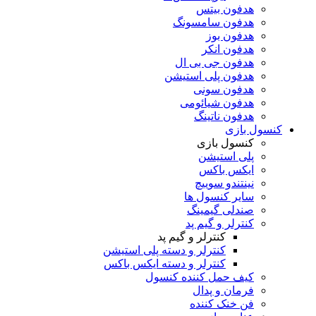
هدفون بیتس
هدفون سامسونگ
هدفون بوز
هدفون انکر
هدفون جی بی ال
هدفون پلی استیشن
هدفون سونی
هدفون شیائومی
هدفون ناتینگ
کنسول بازی
کنسول بازی
پلی استیشن
ایکس باکس
نینتندو سوییچ
سایر کنسول ها
صندلی گیمینگ
کنترلر و گیم پد
کنترلر و گیم پد
کنترلر و دسته پلی استیشن
کنترلر و دسته ایکس باکس
کیف حمل کننده کنسول
فرمان و پدال
فن خنک کننده