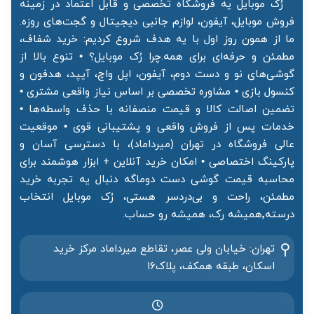
رُک موبایل یه فروشگاه تخصصی و قابل اعتماد در زمینه
فروش موبایل، آیفون، لوازم جانبی دیجیتال و گجت‌های روزه.
ما از همون روز اول با یه هدف شروع کردیم: خرید شفاف،
مطمئن و حرفه‌ای برای همه.چرا رُک موبایل؟ • تنوع بالا از
گوشی‌های نو و دست دوم، آیفون، اپل واچ، آیپد، هدفون و
کنسول بازی • مشاوره تخصصی بر اساس نیاز واقعی مشتری •
تضمین اصالت کالا و قیمت منصفانه با حذف واسطه‌ها •
خدمات پس از فروش واقعی و پشتیبانی قوی • موقعیت
عالی فروشگاه در تهران (میرداماد)، با دسترسی آسان و
پارکینگ اختصاصی • امکان خرید آنلاین + ابزار هوشمند برای
محاسبه قیمت گوشی دست دوماگه دنبال یه تجربه خرید
مطمئن، راحت و بی‌دردسر هستی، رُک موبایل انتخاب
درسته٬همیشه رک، همیشه رو حساب.
تهران: خیابان ولی عصر، تقاطع میرداماد مرکز خرید‌
اسکان، طبقه همکف، پلاک۱۶