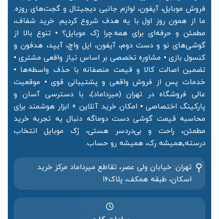
فروش موبایل، آیفون، لوازم جانبی دیجیتال و گجت‌های روزه.
ما از همون روز اول با یه هدف شروع کردیم: خرید شفاف،
مطمئن و حرفه‌ای برای همه.چرا رُک موبایل؟ • تنوع بالا از
گوشی‌های نو و دست دوم، آیفون، اپل واچ، آیپد، هدفون و
کنسول بازی • مشاوره تخصصی بر اساس نیاز واقعی مشتری •
تضمین اصالت کالا و قیمت منصفانه با حذف واسطه‌ها •
خدمات پس از فروش واقعی و پشتیبانی قوی • موقعیت
عالی فروشگاه در تهران (میرداماد)، با دسترسی آسان و
پارکینگ اختصاصی • امکان خرید آنلاین + ابزار هوشمند برای
محاسبه قیمت گوشی دست دوماگه دنبال یه تجربه خرید
مطمئن، راحت و بی‌دردسر هستی، رُک موبایل انتخاب
درسته٬همیشه رک، همیشه رو حساب.
تهران: خیابان ولی عصر، تقاطع میرداماد مرکز خرید‌
اسکان، طبقه همکف، پلاک۱۶