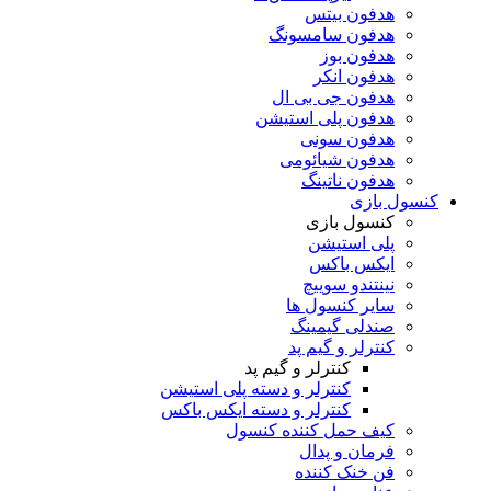
هدفون بیتس
هدفون سامسونگ
هدفون بوز
هدفون انکر
هدفون جی بی ال
هدفون پلی استیشن
هدفون سونی
هدفون شیائومی
هدفون ناتینگ
کنسول بازی
کنسول بازی
پلی استیشن
ایکس باکس
نینتندو سوییچ
سایر کنسول ها
صندلی گیمینگ
کنترلر و گیم پد
کنترلر و گیم پد
کنترلر و دسته پلی استیشن
کنترلر و دسته ایکس باکس
کیف حمل کننده کنسول
فرمان و پدال
فن خنک کننده