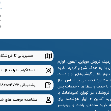
م
م
ج
مسیریابی تا فروشگاه
مینه فروش موبایل، آیفون، لوازم
ول با یه هدف شروع کردیم: خرید
اینستاگرام ما را دنبال ک
 تنوع بالا از گوشی‌های نو و دست
 • مشاوره تخصصی بر اساس نیاز
پشتیبانی
2182804742
ه با حذف واسطه‌ها • خدمات پس
وشگاه در تهران (میرداماد)، با
 آنلاین + ابزار هوشمند برای
مشاهده فرصت های شغ
خرید مطمئن، راحت و بی‌دردسر