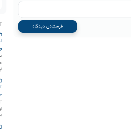
آ
و
م
اپ
خ
اس