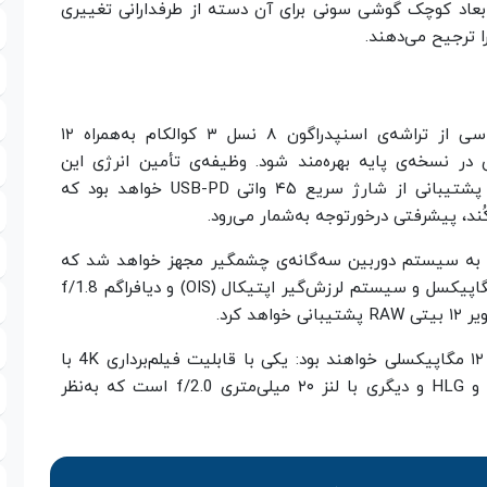
بعاد کوچک گوشی سونی برای آن دسته از طرفدارانی تغییری
 ترجیح می‌دهند.
در بخش سخت‌افزار، انتظار می‌رود اکسپریا پرو-سی از تراشه‌ی اسنپدراگون ۸ نسل ۳ کوالکام به‌همراه ۱۲
 ذخیره‌سازی در نسخه‌ی پایه بهره‌مند شود. وظیفه‌ی تأمین انرژی این
دستگاه برعهده‌ی باتری ۵٬۰۰۰ میلی‌آمپر‌ساعتی با پشتیبانی از شارژ سریع ۴۵ واتی USB-PD خواهد بود که
د، پیشرفتی درخورتوجه به‌شمار می‌رود.
به سیستم دوربین سه‌گانه‌ی چشمگیر مجهز خواهد شد که
رهبری آن را دوربین اصلی با حسگر یک‌اینچی ۵۰ مگاپیکسل و سیستم لرزش‌گیر اپتیکال (OIS) و دیافراگم f/1.8
 کرد.
دو ماژول دیگر مجموعه‌دوربین‌ گوشی تازه‌ی سونی ۱۲ مگاپیکسلی خواهند بود: یکی با قابلیت فیلم‌برداری 4K با
نرخ ۱۲۰ فریم‌بر‌ثانیه و پشتیبانی از گامای S-LOG و HLG و دیگری با لنز ۲۰ میلی‌متری f/2.0 است که به‌نظر