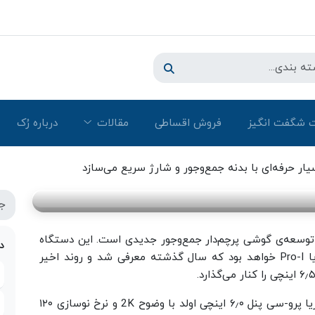
 شگفت انگیز
فروش اقساطی
مقالات
درباره رُک‌
ه جمع‌و‌جور و شارژ سریع می‌سازد
ر حرفه‌ای با بدنه جمع‌و‌جور و شارژ سریع می‌سازد
وسعه‌ی گوشی پرچم‌دار جمع‌وجور جدیدی است. این دستگاه
د
احتمالاً اکسپریا Pro-C نام دارد و جانشین اکسپریا Pro-I خواهد بود که سال گذشته معرفی شد و روند اخیر
طبق مشخصات فاش‌شده، نکته‌ی برجسته‌ی اکسپریا پرو-سی پنل ۶٫۰ اینچی اولد با وضوح 2K و نرخ نوسازی ۱۲۰