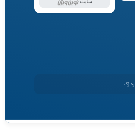
سایت
ره رُک‌