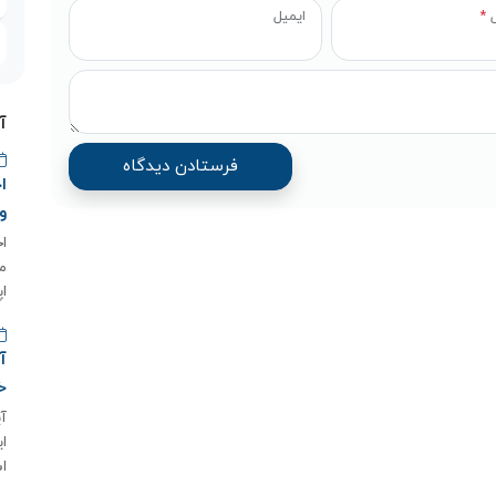
ل
*
ایمیل
آ
و
م
اپ
خ
اس