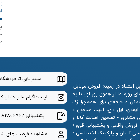
م
م
ج
مسیریابی تا فروشگاه
 اعتماد در زمینه فروش موبایل،
 روزه. ما از همون روز اول با یه
اینستاگرام ما را دنبال ک
ن و حرفه‌ای برای همه.چرا رُک
آیفون، اپل واچ، آیپد، هدفون و
پشتیبانی
2182804742
 مشتری • تضمین اصالت کالا و
فروش واقعی و پشتیبانی قوی •
ترسی آسان و پارکینگ اختصاصی •
مشاهده فرصت های شغ