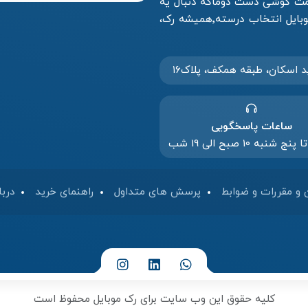
قیمت گوشی دست دوماگه دنبال یه
تجربه خرید مطمئن، راحت و بی‌دردسر هستی، رُک موبایل انتخاب درسته٬همیشه رک،
د‌ اسکان، طبقه همکف، پلاک۱۶
ساعات پاسخگویی
 شنبه 10 صبح الی 19 شب
 و مقررات و ضوابط
پرسش های متداول
راهنمای خرید
دربا
کلیه حقوق این وب سایت برای رک موبایل محفوظ است