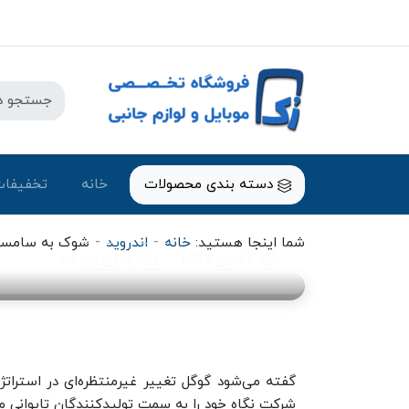
اندروید
دسته بندی محصولات
خانه
تخفیفات
شوک به سامسونگ در آستانه آنپک
می‌سازند
-
-
شما اینجا هستید:
خانه
اندروید
شوک به سامسونگ
27 دی 1402
بدون دیدگاه
گفته می‌شود گوگل تغییر غیرمنتظره‌ای در استراتژ
شرکت نگاه خود را به سمت تولیدکنندگان تایوانی م