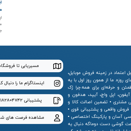
م
م
ج
مسیریابی تا فروشگاه
 اعتماد در زمینه فروش موبایل،
 روزه. ما از همون روز اول با یه
اینستاگرام ما را دنبال ک
ن و حرفه‌ای برای همه.چرا رُک
آیفون، اپل واچ، آیپد، هدفون و
پشتیبانی
2182804742
 مشتری • تضمین اصالت کالا و
فروش واقعی و پشتیبانی قوی •
ترسی آسان و پارکینگ اختصاصی •
مشاهده فرصت های شغ
قیمت گوشی دست دوماگه دنبال یه