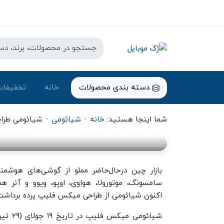
شیائومی
دسته بندی محصولات
خانه
تخفیفات
شیائومی طراحی گوشی تاشدنی مو
گذاشت
-
-
شما اینجا هستید:
خانه
شیائومی
شیائومی طراح
27 تیر 1403
بدون دیدگاه
بازار چین درحال‌حاضر مملو از گوشی‌های هوشمن
سامسونگ، موتورولا، هواوی، اوپو، ویوو و آنر هم
اکنون شیائومی از طراحی میکس فلیپ پرده برداشت