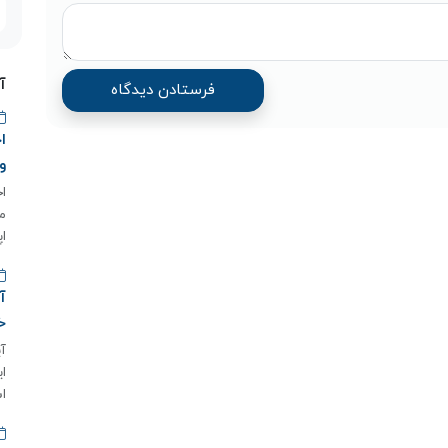
آ
و
م
اپ
خ
اس