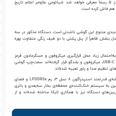
K70 اولترا، واچ S4 اسپورت، اسمارت بند ۹ و بادز ۵ رسماً معرفی خواهد شد. شیائومی علاوه‌بر اعلام تاریخ
 هم فاش کرده است.
بندی متنوع این گوشی تاشدنی است. دستگاه مذکور در سه
بنفش ظاهراً از پنل پشتی با دو طیف رنگی متفاوت بهره
ه‌احتمال زیاد محل قرارگیری میکروفون و حسگر‌مادون قرمز
هستند. در لبه‌ی پایین نیز درگاه سیم‌کارت، درگاه USB-C، میکروفون و بلندگو قرار گرفته‌اند. سمت‌چپ گوشی
ی تنظیم صدا و پاور تعبیه شده‌اند.
شیائومی رسماً تأیید کرد که میکس فلیپ از تراشه‌ی قدرتمند اسنپدراگون ۸ نسل ۳، رم LPDDR5x و فضای
ین گوشی همچنین به سیستم خنک‌کننده‌ی محفظه‌ی بخار سه‌بعدی و باتری‌
وربین‌های دستگاه نیز با همکاری لایکا ساخته شده‌اند و از