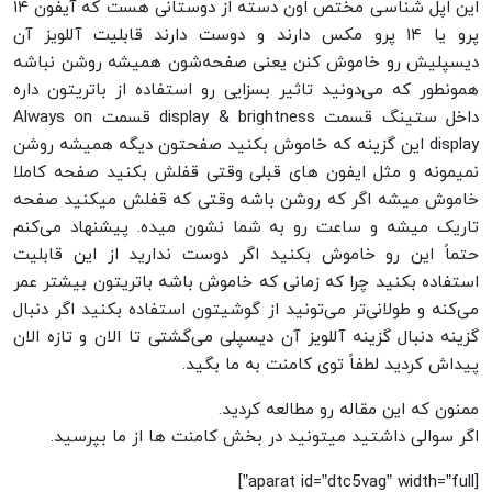
این اپل شناسی مختص اون دسته از دوستانی هست که آیفون ۱۴
پرو یا ۱۴ پرو مکس دارند و دوست دارند قابلیت آللویز آن
دیسپلیش رو خاموش کنن یعنی صفحه‌شون همیشه روشن نباشه
همونطور که می‌دونید تاثیر بسزایی رو استفاده از باتریتون داره
داخل ستینگ قسمت display & brightness قسمت Always on
display این گزینه که خاموش بکنید صفحتون دیگه همیشه روشن
نمیمونه و مثل ایفون های قبلی وقتی قفلش بکنید صفحه کاملا
خاموش میشه اگر که روشن باشه وقتی که قفلش میکنید صفحه
تاریک میشه و ساعت رو به شما نشون میده. پیشنهاد می‌کنم
حتماً این رو خاموش بکنید اگر دوست ندارید از این قابلیت
استفاده بکنید چرا که زمانی که خاموش باشه باتریتون بیشتر عمر
می‌کنه و طولانی‌تر می‌تونید از گوشیتون استفاده بکنید اگر دنبال
گزینه دنبال گزینه آللویز آن دیسپلی می‌گشتی تا الان و تازه الان
پیداش کردید لطفاً توی کامنت به ما بگید.
ممنون که این مقاله رو مطالعه کردید.
اگر سوالی داشتید میتونید در بخش کامنت ها از ما بپرسید.
[aparat id=”dtc5vag” width=”full”]