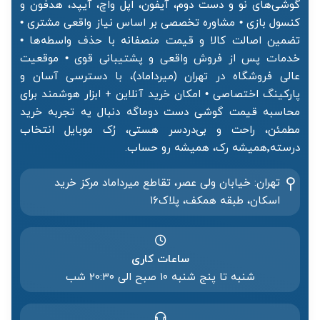
گوشی‌های نو و دست دوم، آیفون، اپل واچ، آیپد، هدفون و
کنسول بازی • مشاوره تخصصی بر اساس نیاز واقعی مشتری •
تضمین اصالت کالا و قیمت منصفانه با حذف واسطه‌ها •
خدمات پس از فروش واقعی و پشتیبانی قوی • موقعیت
عالی فروشگاه در تهران (میرداماد)، با دسترسی آسان و
پارکینگ اختصاصی • امکان خرید آنلاین + ابزار هوشمند برای
محاسبه قیمت گوشی دست دوماگه دنبال یه تجربه خرید
مطمئن، راحت و بی‌دردسر هستی، رُک موبایل انتخاب
درسته٬همیشه رک، همیشه رو حساب.
تهران: خیابان ولی عصر، تقاطع میرداماد مرکز خرید‌
اسکان، طبقه همکف، پلاک۱۶
ساعات کاری
شنبه تا پنج شنبه ۱۰ صبح الی 20:۳۰ شب