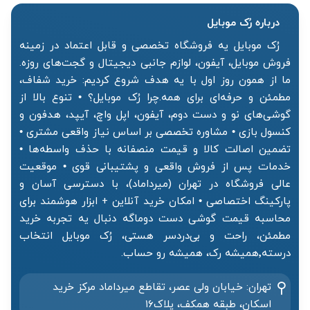
درباره رُک‌ موبایل
رُک موبایل یه فروشگاه تخصصی و قابل اعتماد در زمینه
فروش موبایل، آیفون، لوازم جانبی دیجیتال و گجت‌های روزه.
ما از همون روز اول با یه هدف شروع کردیم: خرید شفاف،
مطمئن و حرفه‌ای برای همه.چرا رُک موبایل؟ • تنوع بالا از
گوشی‌های نو و دست دوم، آیفون، اپل واچ، آیپد، هدفون و
کنسول بازی • مشاوره تخصصی بر اساس نیاز واقعی مشتری •
تضمین اصالت کالا و قیمت منصفانه با حذف واسطه‌ها •
خدمات پس از فروش واقعی و پشتیبانی قوی • موقعیت
عالی فروشگاه در تهران (میرداماد)، با دسترسی آسان و
پارکینگ اختصاصی • امکان خرید آنلاین + ابزار هوشمند برای
محاسبه قیمت گوشی دست دوماگه دنبال یه تجربه خرید
مطمئن، راحت و بی‌دردسر هستی، رُک موبایل انتخاب
درسته٬همیشه رک، همیشه رو حساب.
تهران: خیابان ولی عصر، تقاطع میرداماد مرکز خرید‌
اسکان، طبقه همکف، پلاک۱۶