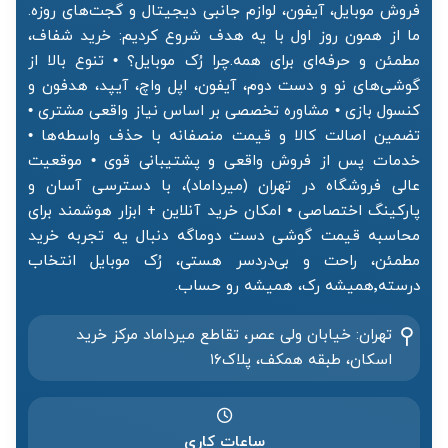
فروش موبایل، آیفون، لوازم جانبی دیجیتال و گجت‌های روزه.
ما از همون روز اول با یه هدف شروع کردیم: خرید شفاف،
مطمئن و حرفه‌ای برای همه.چرا رُک موبایل؟ • تنوع بالا از
گوشی‌های نو و دست دوم، آیفون، اپل واچ، آیپد، هدفون و
کنسول بازی • مشاوره تخصصی بر اساس نیاز واقعی مشتری •
تضمین اصالت کالا و قیمت منصفانه با حذف واسطه‌ها •
خدمات پس از فروش واقعی و پشتیبانی قوی • موقعیت
عالی فروشگاه در تهران (میرداماد)، با دسترسی آسان و
پارکینگ اختصاصی • امکان خرید آنلاین + ابزار هوشمند برای
محاسبه قیمت گوشی دست دوماگه دنبال یه تجربه خرید
مطمئن، راحت و بی‌دردسر هستی، رُک موبایل انتخاب
درسته٬همیشه رک، همیشه رو حساب.
تهران: خیابان ولی عصر، تقاطع میرداماد مرکز خرید‌
اسکان، طبقه همکف، پلاک۱۶
ساعات کاری