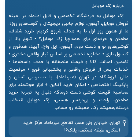
درباره رُک‌ موبایل
رُک موبایل یه فروشگاه تخصصی و قابل اعتماد در زمینه
فروش موبایل، آیفون، لوازم جانبی دیجیتال و گجت‌های روزه.
ما از همون روز اول با یه هدف شروع کردیم: خرید شفاف،
مطمئن و حرفه‌ای برای همه.چرا رُک موبایل؟ • تنوع بالا از
گوشی‌های نو و دست دوم، آیفون، اپل واچ، آیپد، هدفون و
کنسول بازی • مشاوره تخصصی بر اساس نیاز واقعی مشتری •
تضمین اصالت کالا و قیمت منصفانه با حذف واسطه‌ها •
خدمات پس از فروش واقعی و پشتیبانی قوی • موقعیت
عالی فروشگاه در تهران (میرداماد)، با دسترسی آسان و
پارکینگ اختصاصی • امکان خرید آنلاین + ابزار هوشمند برای
محاسبه قیمت گوشی دست دوماگه دنبال یه تجربه خرید
مطمئن، راحت و بی‌دردسر هستی، رُک موبایل انتخاب
درسته٬همیشه رک، همیشه رو حساب.
تهران: خیابان ولی عصر، تقاطع میرداماد مرکز خرید‌
اسکان، طبقه همکف، پلاک۱۶