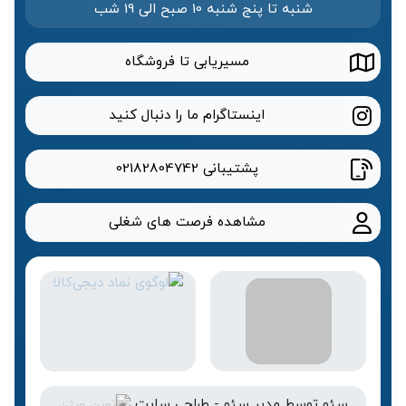
شنبه تا پنج شنبه 10 صبح الی 19 شب
مسیریابی تا فروشگاه
اینستاگرام ما را دنبال کنید
پشتیبانی
02182804742
مشاهده فرصت های شغلی
سئو
توسط
مدیر سئو
-
طراحی سایت