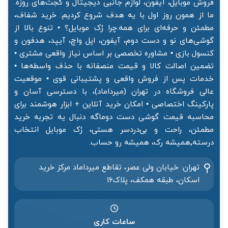
فروش موبایل، آیفون، لوازم جانبی دیجیتال و گجت‌های روزه.
ما از همون روز اول با یه هدف شروع کردیم: خرید شفاف،
مطمئن و حرفه‌ای برای همه.چرا رُک موبایل؟ • تنوع بالا از
گوشی‌های نو و دست دوم، آیفون، اپل واچ، آیپد، هدفون و
کنسول بازی • مشاوره تخصصی بر اساس نیاز واقعی مشتری •
تضمین اصالت کالا و قیمت منصفانه با حذف واسطه‌ها •
خدمات پس از فروش واقعی و پشتیبانی قوی • موقعیت
عالی فروشگاه در تهران (میرداماد)، با دسترسی آسان و
پارکینگ اختصاصی • امکان خرید آنلاین + ابزار هوشمند برای
محاسبه قیمت گوشی دست دوماگه دنبال یه تجربه خرید
مطمئن، راحت و بی‌دردسر هستی، رُک موبایل انتخاب
درسته٬همیشه رک، همیشه رو حساب.
تهران: خیابان ولی عصر، تقاطع میرداماد مرکز خرید‌
اسکان، طبقه همکف، پلاک۱۶
ساعات کاری