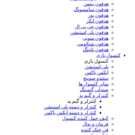
هدفون بیتس
هدفون سامسونگ
هدفون بوز
هدفون انکر
هدفون جی بی ال
هدفون پلی استیشن
هدفون سونی
هدفون شیائومی
هدفون ناتینگ
کنسول بازی
کنسول بازی
پلی استیشن
ایکس باکس
نینتندو سوییچ
سایر کنسول ها
صندلی گیمینگ
کنترلر و گیم پد
کنترلر و گیم پد
کنترلر و دسته پلی استیشن
کنترلر و دسته ایکس باکس
کیف حمل کننده کنسول
فرمان و پدال
فن خنک کننده