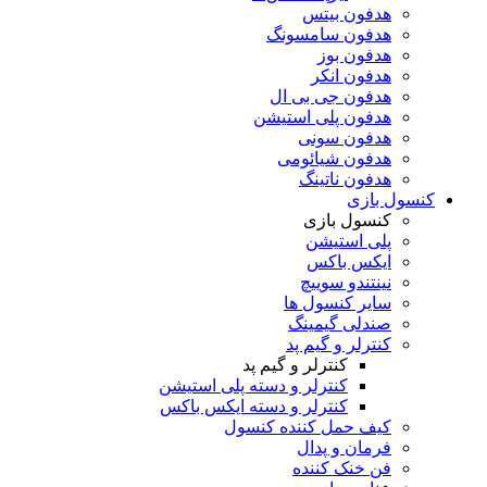
هدفون بیتس
هدفون سامسونگ
هدفون بوز
هدفون انکر
هدفون جی بی ال
هدفون پلی استیشن
هدفون سونی
هدفون شیائومی
هدفون ناتینگ
کنسول بازی
کنسول بازی
پلی استیشن
ایکس باکس
نینتندو سوییچ
سایر کنسول ها
صندلی گیمینگ
کنترلر و گیم پد
کنترلر و گیم پد
کنترلر و دسته پلی استیشن
کنترلر و دسته ایکس باکس
کیف حمل کننده کنسول
فرمان و پدال
فن خنک کننده