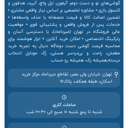
گوشی‌های نو و دست دوم، آیفون، اپل واچ، آیپد، هدفون و
کنسول بازی • مشاوره تخصصی بر اساس نیاز واقعی مشتری •
تضمین اصالت کالا و قیمت منصفانه با حذف واسطه‌ها •
خدمات پس از فروش واقعی و پشتیبانی قوی • موقعیت
عالی فروشگاه در تهران (میرداماد)، با دسترسی آسان و
پارکینگ اختصاصی • امکان خرید آنلاین + ابزار هوشمند برای
محاسبه قیمت گوشی دست دوماگه دنبال یه تجربه خرید
مطمئن، راحت و بی‌دردسر هستی، رُک موبایل انتخاب
درسته٬همیشه رک، همیشه رو حساب.
تهران: خیابان ولی عصر، تقاطع میرداماد مرکز خرید‌
اسکان، طبقه همکف، پلاک۱۶
ساعات کاری
شنبه تا پنج شنبه ۱۰ صبح الی 20:۳۰ شب