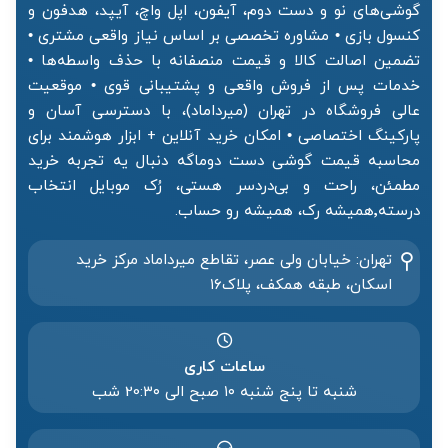
گوشی‌های نو و دست دوم، آیفون، اپل واچ، آیپد، هدفون و
کنسول بازی • مشاوره تخصصی بر اساس نیاز واقعی مشتری •
تضمین اصالت کالا و قیمت منصفانه با حذف واسطه‌ها •
خدمات پس از فروش واقعی و پشتیبانی قوی • موقعیت
عالی فروشگاه در تهران (میرداماد)، با دسترسی آسان و
پارکینگ اختصاصی • امکان خرید آنلاین + ابزار هوشمند برای
محاسبه قیمت گوشی دست دوماگه دنبال یه تجربه خرید
مطمئن، راحت و بی‌دردسر هستی، رُک موبایل انتخاب
درسته٬همیشه رک، همیشه رو حساب.
تهران: خیابان ولی عصر، تقاطع میرداماد مرکز خرید‌
اسکان، طبقه همکف، پلاک۱۶
ساعات کاری
شنبه تا پنج شنبه ۱۰ صبح الی 20:۳۰ شب