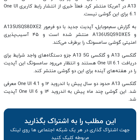
A13 در آمریکا منتشر کرد. فعلاً خبری از انتشار رابط کاربری One UI
6.1 برای این گوشی نیست.
به گزارش سم‌موبایل، آپدیت جدید با دو فرم‌ور A135USQS8DXE2
و A136USQS9DXE5 منتشر شده است و ۴۵ آسیب‌پذیری
امنیتی گوشی سامسونگ را برطرف می‌کند.
گلکسی A13 و گلکسی A13 5G جزو دستگاه‌های واجد شرایط برای
دریافت One UI 6.1 هستند و انتظار می‌رود سامسونگ این آپدیت
را در هفته‌های آینده برای این دو گوشی منتشر کند.
گلکسی A13 حدود دو سال پیش با اندروید ۱۲ و One UI 4.1 معرفی
شد. این گوشی چند ماه پیش به اندروید ۱۴ و One UI 6 آپدیت
شد.
این مطلب را به اشتراک بگذارید
جهت اشتراک گذاری در هر یک شبکه اجتماعی ها روی لینک
مربوطه کلیک کنید