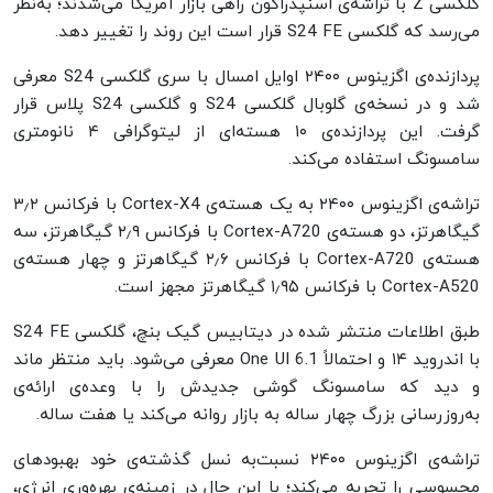
گلکسی Z با تراشه‌ی اسنپدراگون راهی بازار آمریکا می‌شدند؛ به‌نظر
می‌رسد که گلکسی S24 FE قرار است این روند را تغییر دهد.
پردازنده‌ی اگزینوس ۲۴۰۰ اوایل امسال با سری گلکسی S24 معرفی
شد و در نسخه‌ی گلوبال گلکسی S24 و گلکسی S24 پلاس قرار
گرفت. این پردازنده‌ی ۱۰ هسته‌ای از لیتوگرافی ۴ نانومتری
سامسونگ استفاده می‌کند.
تراشه‌ی اگزینوس ۲۴۰۰ به یک هسته‌ی Cortex-X4 با فرکانس ۳٫۲
گیگاهرتز، دو هسته‌ی Cortex-A720 با فرکانس ۲٫۹ گیگاهرتز، سه
هسته‌ی Cortex-A720 با فرکانس ۲٫۶ گیگاهرتز و چهار هسته‌ی
Cortex-A520 با فرکانس ۱٫۹۵ گیگاهرتز مجهز است.
طبق اطلاعات منتشر شده در دیتابیس گیک بنچ، گلکسی S24 FE
با اندروید ۱۴ و احتمالاً One UI 6.1 معرفی می‌شود. باید منتظر ماند
و دید که سامسونگ گوشی جدیدش را با وعده‌ی ارائه‌ی
به‌روزرسانی بزرگ چهار ساله به بازار روانه می‌کند یا هفت ساله.
تراشه‌ی اگزینوس ۲۴۰۰ نسبت‌به نسل گذشته‌ی خود بهبود‌های
محسوسی را تجربه می‌کند؛ با این حال در زمینه‌ی بهره‌وری انرژی،