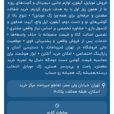
فروش موبایل، آیفون، لوازم جانبی دیجیتال و گجت‌های روزه.
ما از همون روز اول با یه هدف شروع کردیم: خرید شفاف،
مطمئن و حرفه‌ای برای همه.چرا رُک موبایل؟ • تنوع بالا از
گوشی‌های نو و دست دوم، آیفون، اپل واچ، آیپد، هدفون و
کنسول بازی • مشاوره تخصصی بر اساس نیاز واقعی مشتری •
تضمین اصالت کالا و قیمت منصفانه با حذف واسطه‌ها •
خدمات پس از فروش واقعی و پشتیبانی قوی • موقعیت
عالی فروشگاه در تهران (میرداماد)، با دسترسی آسان و
پارکینگ اختصاصی • امکان خرید آنلاین + ابزار هوشمند برای
محاسبه قیمت گوشی دست دوماگه دنبال یه تجربه خرید
مطمئن، راحت و بی‌دردسر هستی، رُک موبایل انتخاب
درسته٬همیشه رک، همیشه رو حساب.
تهران: خیابان ولی عصر، تقاطع میرداماد مرکز خرید‌
اسکان، طبقه همکف، پلاک۱۶
ساعات کاری