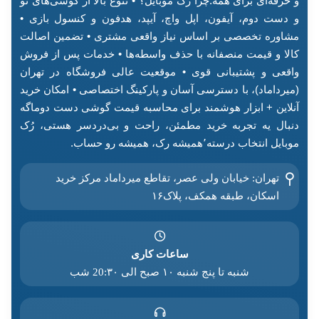
و حرفه‌ای برای همه.چرا رُک موبایل؟ • تنوع بالا از گوشی‌های نو
و دست دوم، آیفون، اپل واچ، آیپد، هدفون و کنسول بازی •
مشاوره تخصصی بر اساس نیاز واقعی مشتری • تضمین اصالت
کالا و قیمت منصفانه با حذف واسطه‌ها • خدمات پس از فروش
واقعی و پشتیبانی قوی • موقعیت عالی فروشگاه در تهران
(میرداماد)، با دسترسی آسان و پارکینگ اختصاصی • امکان خرید
آنلاین + ابزار هوشمند برای محاسبه قیمت گوشی دست دوماگه
دنبال یه تجربه خرید مطمئن، راحت و بی‌دردسر هستی، رُک
موبایل انتخاب درسته٬همیشه رک، همیشه رو حساب.
تهران: خیابان ولی عصر، تقاطع میرداماد مرکز خرید‌
اسکان، طبقه همکف، پلاک۱۶
ساعات کاری
شنبه تا پنج شنبه ۱۰ صبح الی 20:۳۰ شب