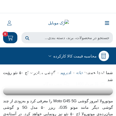
0
محاسبه قیمت کالا کارکرده
اندروید
گوشی میان‌رده اج ۵۰ نئو رؤیت شد
-
-
شما اینجا هستید:
خانه
اندروید
گوشی میان‌رده اج ۵۰ نئو رؤیت
شد
31 مرداد 1403
بدون دیدگاه
موتورولا امروز گوشی Moto G45 5G را معرفی کرد و به‌زودی از چند
گوشی دیگر مانند موتو G35، ریزر ۵۰ مدل 5G و گوشی
میان‌رده‌ی موتورولا اج ۵۰ نئو نیز رونمایی خواهد کرد. در آستانه‌ی