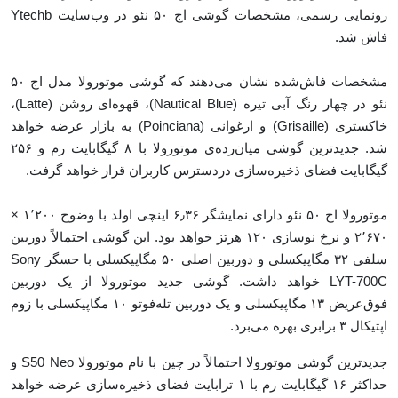
رونمایی رسمی، مشخصات گوشی اج ۵۰ نئو در وب‌سایت Ytechb
فاش شد.
مشخصات فاش‌شده نشان می‌دهند که گوشی موتورولا مدل اج ۵۰
نئو در چهار رنگ آبی تیره (Nautical Blue)، قهوه‌ای روشن (Latte)،
خاکستری (Grisaille) و ارغوانی (Poinciana) به بازار عرضه خواهد
شد. جدیدترین گوشی میان‌‌رده‌‌ی موتورولا با ۸ گیگابایت رم و ۲۵۶
گیگابایت فضای ذخیره‌سازی دردسترس کاربران قرار خواهد گرفت.
موتورولا اج ۵۰ نئو دارای نمایشگر ۶٫۳۶ اینچی اولد با وضوح ۱٬۲۰۰ ×
۲٬۶۷۰ و نرخ نوسازی ۱۲۰ هرتز خواهد بود. این گوشی احتمالاً دوربین
سلفی ۳۲ مگاپیکسلی و دوربین اصلی ۵۰ مگاپیکسلی با حسگر Sony
LYT-700C
خواهد داشت. گوشی جدید موتورولا از یک دوربین
فوق‌عریض ۱۳ مگاپیکسلی و یک دوربین تله‌فوتو ۱۰ مگاپیکسلی با زوم
اپتیکال ۳ برابری بهره می‌برد.
جدیدترین گوشی موتورولا احتمالاً در چین با نام موتورولا S50 Neo و
حداکثر ۱۶ گیگابایت رم با ۱ ترابایت فضای ذخیره‌سازی عرضه خواهد