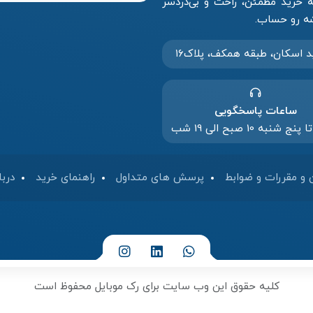
خرید مطمئن، راحت و بی‌دردسر
د‌ اسکان، طبقه همکف، پلاک۱۶
ساعات پاسخگویی
 شنبه 10 صبح الی 19 شب
 و مقررات و ضوابط
پرسش های متداول
راهنمای خرید
دربا
کلیه حقوق این وب سایت برای رک موبایل محفوظ است