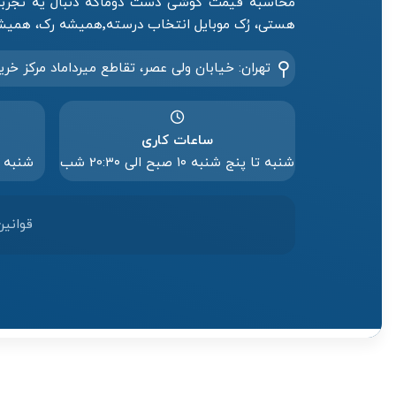
محاسبه قیمت گوشی دست دوماگه دنبال یه تجربه 
هستی، رُک موبایل انتخاب درسته٬همیشه رک، همیشه رو حساب.
تهران: خیابان ولی عصر، تقاطع میرداماد مرکز خری
ساعات کاری
شنبه تا پنج شنبه ۱۰ صبح الی 20:۳۰ شب
شنبه تا پنج
قوانین