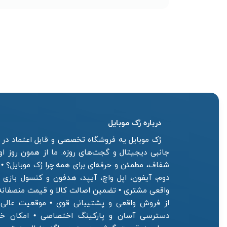
درباره رُک‌ موبایل
رُک موبایل یه فروشگاه تخصصی و قابل اعتماد در ز
جانبی دیجیتال و گجت‌های روزه. ما از همون روز ا
شفاف، مطمئن و حرفه‌ای برای همه.چرا رُک موبایل؟ •
دوم، آیفون، اپل واچ، آیپد، هدفون و کنسول بازی
واقعی مشتری • تضمین اصالت کالا و قیمت منصفان
از فروش واقعی و پشتیبانی قوی • موقعیت عالی فر
دسترسی آسان و پارکینگ اختصاصی • امکان خرید