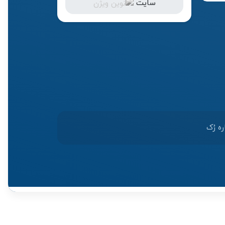
سایت
ره رُک‌