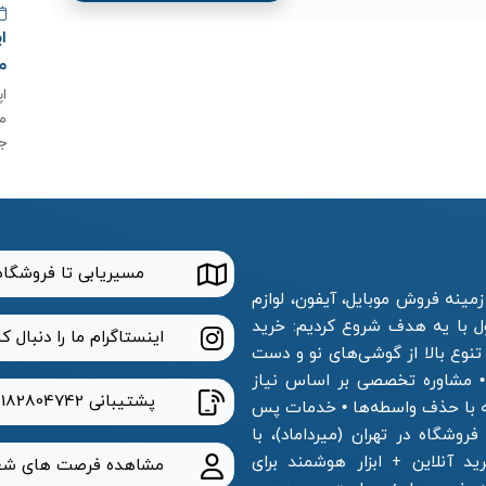
م
م
ج
مسیریابی تا فروشگاه
مینه فروش موبایل، آیفون، لوازم
ول با یه هدف شروع کردیم: خرید
اینستاگرام ما را دنبال ک
 تنوع بالا از گوشی‌های نو و دست
 • مشاوره تخصصی بر اساس نیاز
پشتیبانی
2182804742
ه با حذف واسطه‌ها • خدمات پس
وشگاه در تهران (میرداماد)، با
 آنلاین + ابزار هوشمند برای
مشاهده فرصت های شغ