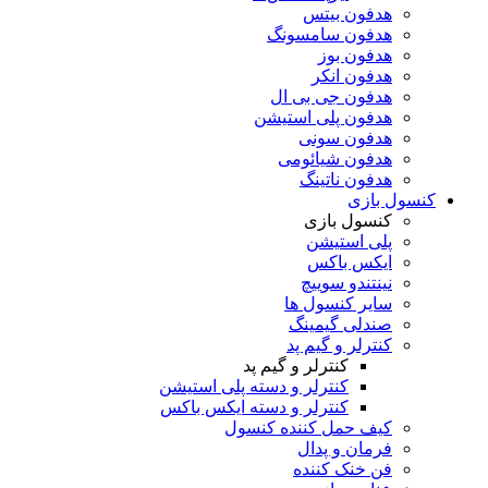
هدفون بیتس
هدفون سامسونگ
هدفون بوز
هدفون انکر
هدفون جی بی ال
هدفون پلی استیشن
هدفون سونی
هدفون شیائومی
هدفون ناتینگ
کنسول بازی
کنسول بازی
پلی استیشن
ایکس باکس
نینتندو سوییچ
سایر کنسول ها
صندلی گیمینگ
کنترلر و گیم پد
کنترلر و گیم پد
کنترلر و دسته پلی استیشن
کنترلر و دسته ایکس باکس
کیف حمل کننده کنسول
فرمان و پدال
فن خنک کننده