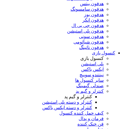
هدفون بیتس
هدفون سامسونگ
هدفون بوز
هدفون انکر
هدفون جی بی ال
هدفون پلی استیشن
هدفون سونی
هدفون شیائومی
هدفون ناتینگ
کنسول بازی
کنسول بازی
پلی استیشن
ایکس باکس
نینتندو سوییچ
سایر کنسول ها
صندلی گیمینگ
کنترلر و گیم پد
کنترلر و گیم پد
کنترلر و دسته پلی استیشن
کنترلر و دسته ایکس باکس
کیف حمل کننده کنسول
فرمان و پدال
فن خنک کننده