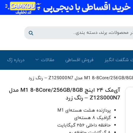
 شگفت انگیز
فروش اقساطی
مقالات
درباره رُک‌
آی‌مک ۲۴ اینچ M1 8-8Core/256GB/8GB مدل
Z12S000N7 – رنگ زرد
پردازنده هشت هسته‌ای M1
گرافیک ۸ هسته‌ای
حافظه داخلی ۲۵۶ گیگابایت
۸ گیگابایت حافظه رم