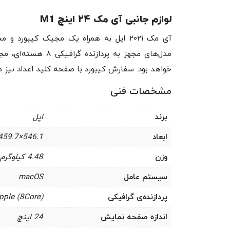
لوازم جانبی آی مک ۲۴ اینچ M1
آی مک ۲۰۲۱ اپل به همراه یک مجیک کیب
مدل‌های مجهز به پر
خواهد بود. سفارش کیبورد با صفحه کلید اعداد نیز 
مشخصات فنی
برند
اپل
ابعاد
546.1×459.7×147.3mm
وزن
4.48 کیلوگرم
سیستم عامل
macOS
پردازنده‌ی گرافیکی
pple (8Core)
اندازه صفحه نمایش
24 اینچ