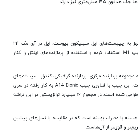
میلی‌متری نیز دارند.
بالاخره آی مک هم به دسته کامپیوترهای مک مجهز به چیپست‌های اپل سیلیکون پیوست. اپل در آی مک ۲۴
اینچی همانند مکبوک ایر و مکبوک پرو ۲۰۲۰، از چیپ M1 استفاده کرده و استفاده از پردازنده‌های اینتل را کنار
موعه پردازنده مرکزی، پردازنده گرافیکی، کنترلر، سیستم‌های
امنیتی و رم را به طور یکپارچه در خود جای داده است. این چیپ با فناوری چیپ A14 Bionic به کار رفته در سری
آیفون ۱۲ ساخته شده و بر پایه معماری ۵ نانومتری طراحی شده است. در مجموع ۱۶ میلیارد ترانزیستور در این تراشه
ردازنده مرکزی M1 شامل ۴ هسته با کارایی بالا و ۴ هسته با مصرف بهینه است که در مقایسه با نسل‌های پیشین
‌تر و قوی‌تر از آن‌هاست.