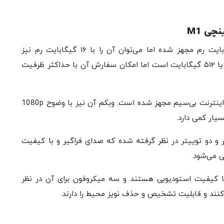
آی مک ۲۴ اینچی اپل در مدل‌های پایه به ۸ گیگابایت رم مجهز شده اما می‌توان آن را با ۱۶ گیگابایت رم نیز
سفارش داد. حافظه داخلی در مدل‌های پایه نیز ۲۵۶ یا ۵۱۲ گیگابایت است اما امکان سفارش آن با حداکثر ظرفیت
این آی مک به Wi-Fi 6 برای اتصال پایدار و پرسرعت اینترنت بی‌سیم مجهز شده است. وبکم آن نیز با وضوح 1080p
سیار کمی دارد.
 اپل ۶ اسپیکر شامل ۲ جفت ووفر و دو توییتر در نظر گرفته شده که صدای فراگیر و با کیفیت
ینچ M1 طبق ادعای اپل با کیفیت استودیویی هستند و سه میکروفون برای آن در نظر
نند و قابلیت تشخیص و حذف نویز محیط را دارند.