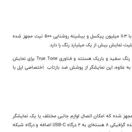
آی مک M1 به یک نمایشگر ۲۴ اینچ با وضوح 4.5K با ۱۱.۳ میلیون پیکسل و بیشینه روشنایی ۵۰۰ نیت مجهز شده
در طراحی جدید این آی مک، حاشیه‌های نمایشگر به رنگ سفید و باریک هستند و فناوری True Tone برای نمایش
 به علاوه، این نمایشگر از پوشش ضد بازتاب اختصاصی اپل با
ی به ۲ درگاه تاندربولت مجهز شده که امکان اتصال لوازم جانبی مختلف یا یک نمایشگر
6K اضافه را ممکن می‌کند. نسخه‌های مجهز به پردازنده گرافیکی ۸ هسته‌ای به ۲ درگاه USB-C اضافه و درگاه شبکه