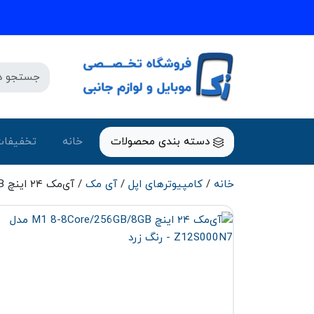
دسته بندی محصولات
خانه
تخفیفات
خانه
/
کامپیوتر‌های اپل
/
آی مک
/ آی‌مک ۲۴ اینچ M1 8-8Core/256GB/8GB مدل Z12S000N7 – رنگ زرد