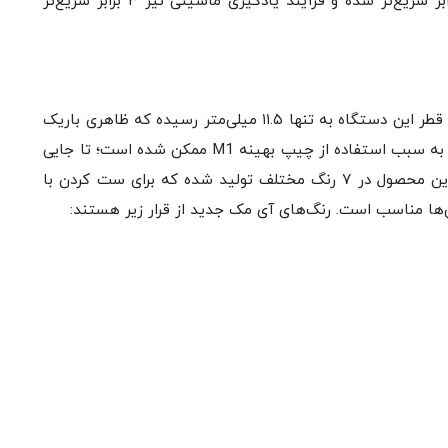
آی مک ۲۱.۵ اینچی است. پردازنده گرافیکی نیز ۲ برابر سریع‌تر شده و فرآیند یادگیری ماشینی نیز ۳ برابر سریع‌تر
آی مک ۲۰۲۱ از لحاظ طراحی کاملا دگرگون شده است. قطر این دستگاه به تنها ۱۱.۵ میلی‌متر رسیده که ظاهری باریک
و جذاب به آن بخشیده است. این طراحی جمع و جور به سبب استفاده از چیپ بهینه M1 ممکن شده است؛ تا جایی
که حجم کلی این دستگاه ۵۰ درصد کاهش یافته. این محصول در ۷ رنگ مختلف تولید شده که برای ست کردن با
اق‌ها مناسب است. رنگ‌های آی مک جدید از قرار زیر هستند: